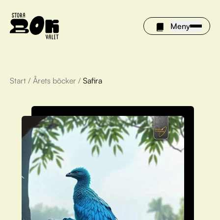
Meny
Start
/
Årets böcker
/
Safira
Årets böcker
Om Stora bokvalet
Olivia tipsar
Vinnare
FAQ
För bibliotek