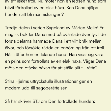
av ett ilsket troll. Nu möter hon en ledsen hund som
blivit förtrollad av en elak häxa. Kan Dana hjälpa
hunden att bli människa igen?
Tredje delen i serien Sagoland av Mårten Melin! En
magisk bok tar Dana med på oväntade äventyr. I de
första delarna hamnade Dana i ett vilt bråk mellan
älvor, och försökte rädda en enhörning från ett troll.
Här träffar hon en talande hund. Han visar sig vara
en prins som förtrollats av en elak häxa. Vågar Dana
möta den otäcka häxan för att ställa allt till rätta?
Stina Hjelms uttrycksfulla illustrationer ger en
modern udd till sagoberättelsen.
Så här skriver BTJ om Den förtrollade hunden: