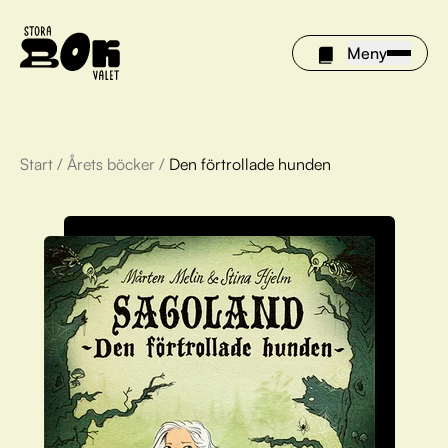
Meny
Start
/
Årets böcker
/
Den förtrollade hunden
Årets böcker
Om Stora bokvalet
Olivia tipsar
Vinnare
FAQ
För bibliotek