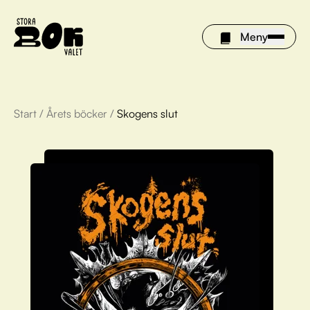
Meny
Start
/
Årets böcker
/
Skogens slut
Årets böcker
Om Stora bokvalet
Olivia tipsar
Vinnare
FAQ
För bibliotek