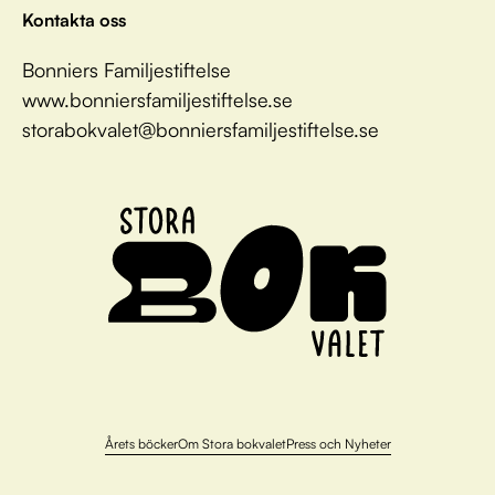
Kontakta oss
Bonniers Familjestiftelse
www.bonniersfamiljestiftelse.se
storabokvalet@bonniersfamiljestiftelse.se
Årets böcker
Om Stora bokvalet
Press och Nyheter