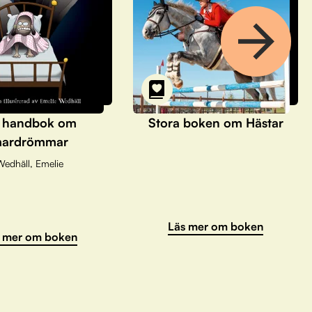
 handbok om
Stora boken om Hästar
ardrömmar
Wedhäll, Emelie
Läs mer om boken
 mer om boken