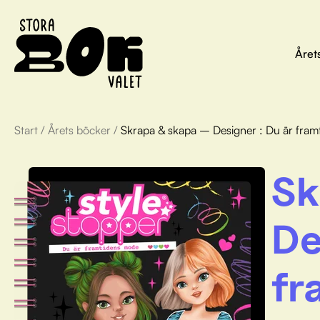
Året
Start
/
Årets böcker
/
Skrapa & skapa – Designer : Du är fra
Sk
De
fr