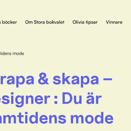
s böcker
Om Stora bokvalet
Olivia tipsar
Vinnare
mtidens mode
rapa & skapa –
signer : Du är
amtidens mode