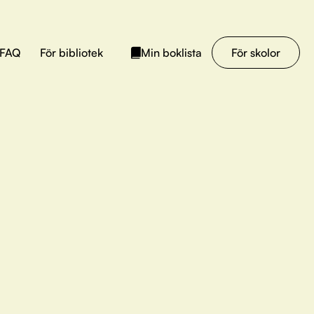
FAQ
För bibliotek
För skolor
Min boklista