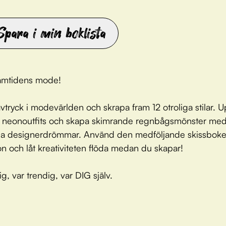
Spara i min boklista
ramtidens mode!
avtryck i modevärlden och skrapa fram 12 otroliga stilar. 
 neonoutfits och skapa skimrande regnbågsmönster me
dina designerdrömmar. Använd den medföljande skissbok
ion och låt kreativiteten flöda medan du skapar!
g, var trendig, var DIG själv.