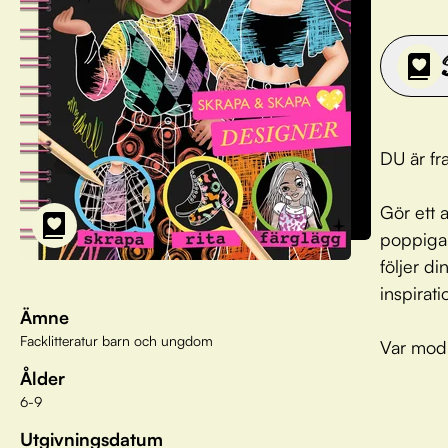
DU är f
Gör ett 
poppiga
följer 
inspirat
Ämne
Facklitteratur barn och ungdom
Var modi
Ålder
6-9
Utgivningsdatum