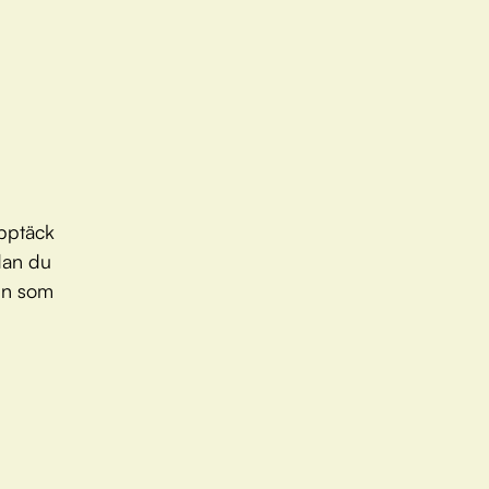
Upptäck
dan du
en som