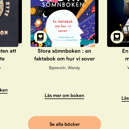
sten att
Stora sömnboken : en
En
te
faktabok om hur vi sover
m
a
Bjazevich, Wendy
ken
Läs mer om boken
Läs
Se alla böcker