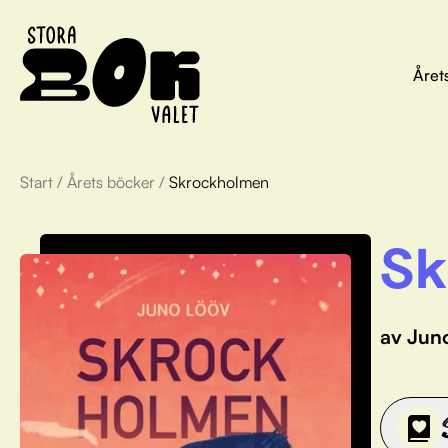
Året
Start
/
Årets böcker
/
Skrockholmen
Sk
av Jun