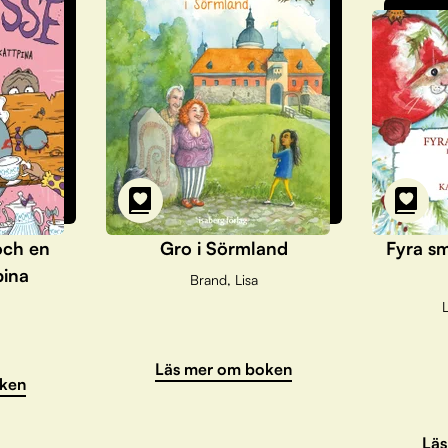
och en
Gro i Sörmland
Fyra sm
pina
Brand, Lisa
L
Läs mer om boken
ken
Läs