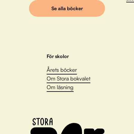
Se alla böcker
För skolor
Årets böcker
Om Stora bokvalet
Om läsning