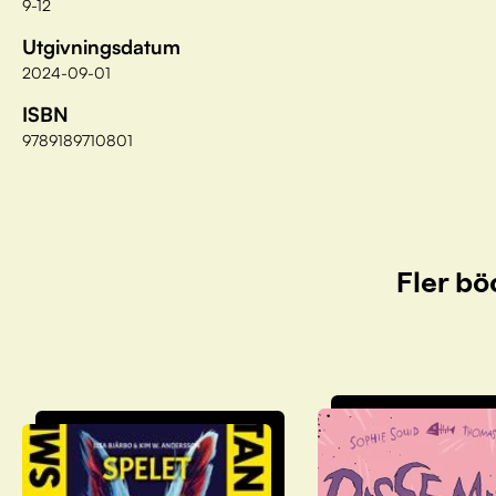
9-12
Utgivningsdatum
2024-09-01
ISBN
9789189710801
Fler bö