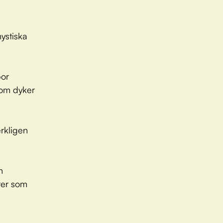
ystiska
bor
som dyker
rkligen
n
rer som