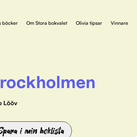
s böcker
Om Stora bokvalet
Olivia tipsar
Vinnare
rockholmen
o Lööv
Spara i min boklista