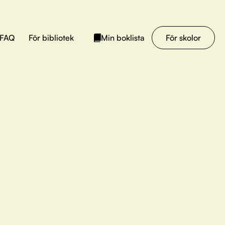
FAQ
För bibliotek
För skolor
Min boklista