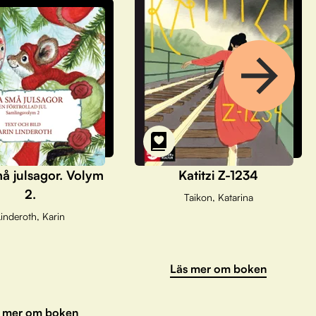
å julsagor. Volym
Katitzi Z-1234
2.
Taikon, Katarina
inderoth, Karin
Läs mer om boken
 mer om boken