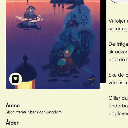
Vi följe
saker äg
De frågar
skrockar
upp en 
Ska de b
värt risk
Gillar d
Ämne
underba
Skönlitteratur barn och ungdom
upplever
Ålder