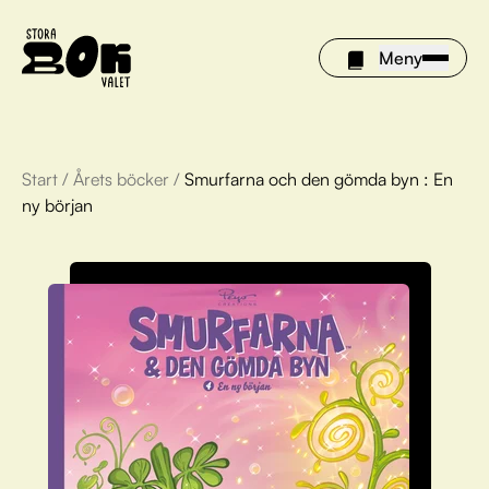
Meny
Start
/
Årets böcker
/
Smurfarna och den gömda byn : En
Årets böcker
ny början
Om Stora bokvalet
Olivia tipsar
Vinnare
FAQ
För bibliotek