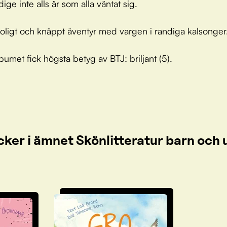
ige inte alls är som alla väntat sig.
, roligt och knäppt äventyr med vargen i randiga kalsonger
bumet fick högsta betyg av BTJ: briljant (5).
cker i ämnet Skönlitteratur barn oc