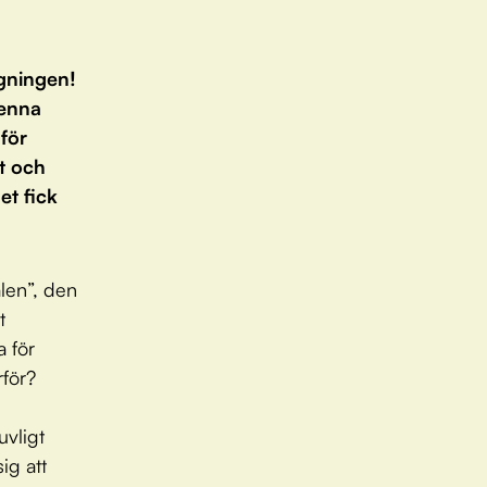
ygningen!
denna
 för
gt och
et fick
len”, den
t
a för
rför?
uvligt
ig att