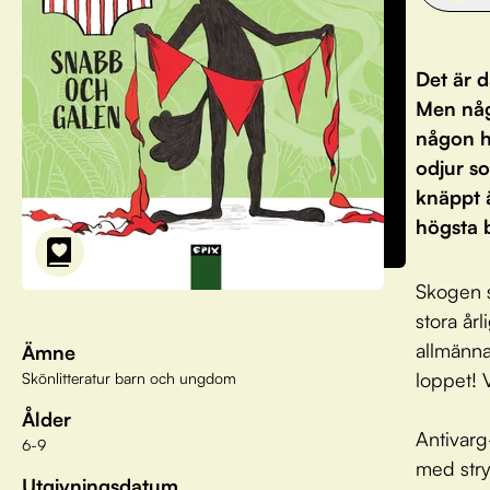
Det är 
Men någo
någon ha
odjur so
knäppt 
högsta b
Skogen s
stora år
allmänna
Ämne
loppet! 
Skönlitteratur barn och ungdom
Ålder
Antivarg
6-9
med stryk
Utgivningsdatum