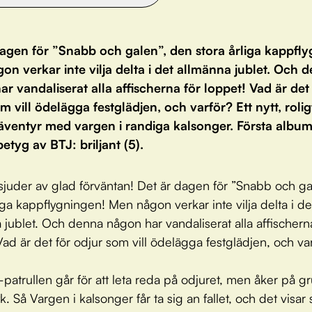
dagen för ”Snabb och galen”, den stora årliga kappfl
n verkar inte vilja delta i det allmänna jublet. Och 
r vandaliserat alla affischerna för loppet! Vad är det
m vill ödelägga festglädjen, och varför? Ett nytt, roli
äventyr med vargen i randiga kalsonger. Första album
etyg av BTJ: briljant (5).
juder av glad förväntan! Det är dagen för ”Snabb och ga
liga kappflygningen! Men någon verkar inte vilja delta i de
 jublet. Och denna någon har vandaliserat alla affischern
Vad är det för odjur som vill ödelägga festglädjen, och va
-patrullen går för att leta reda på odjuret, men åker på gr
. Så Vargen i kalsonger får ta sig an fallet, och det visar s