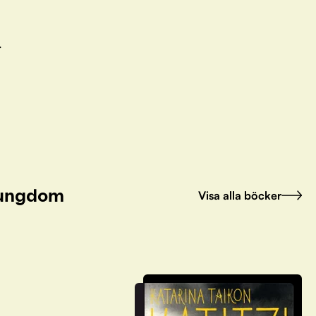
.
h ungdom
Visa alla böcker