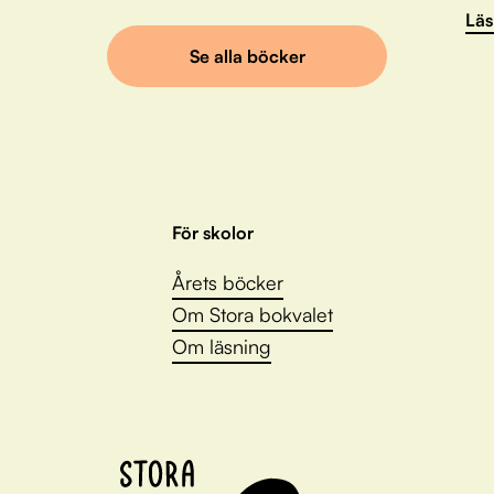
Läs
Se alla böcker
För skolor
Årets böcker
Om Stora bokvalet
Om läsning