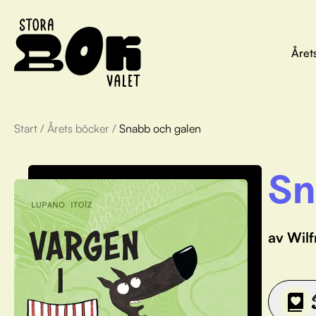
Året
Start
/
Årets böcker
/
Snabb och galen
Sn
av Wil