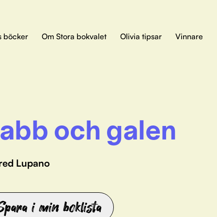
s böcker
Om Stora bokvalet
Olivia tipsar
Vinnare
abb och galen
fred Lupano
Spara i min boklista