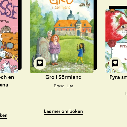
och en
Gro i Sörmland
Fyra sm
pina
Brand, Lisa
L
Läs mer om boken
ken