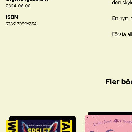
den skyld
2024-05-08
ISBN
Ett nytt
9789170896354
Första al
Fler bö