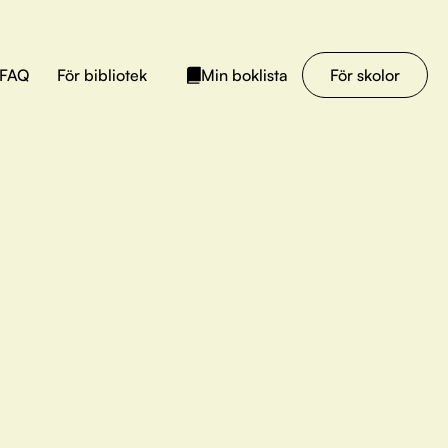
FAQ
För bibliotek
För skolor
Min boklista