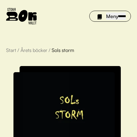
Meny
Start
/
Årets böcker
/
Sols storm
Årets böcker
Om Stora bokvalet
Olivia tipsar
Vinnare
FAQ
För bibliotek