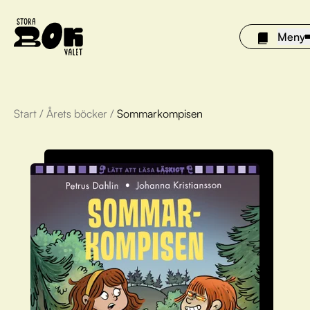
Meny
Start
/
Årets böcker
/
Sommarkompisen
Årets böcker
Om Stora bokvalet
Olivia tipsar
Vinnare
FAQ
För bibliotek