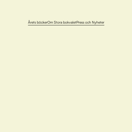
Årets böcker
Om Stora bokvalet
Press och Nyheter