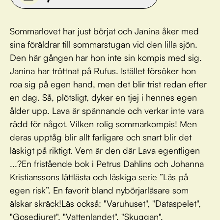
Sommarlovet har just börjat och Janina åker med
sina föräldrar till sommarstugan vid den lilla sjön.
Den här gången har hon inte sin kompis med sig.
Janina har tröttnat på Rufus. Istället försöker hon
roa sig på egen hand, men det blir trist redan efter
en dag. Så, plötsligt, dyker en tjej i hennes egen
ålder upp. Lava är spännande och verkar inte vara
rädd för något. Vilken rolig sommarkompis! Men
deras upptåg blir allt farligare och snart blir det
läskigt på riktigt. Vem är den där Lava egentligen
...?En fristående bok i Petrus Dahlins och Johanna
Kristianssons lättlästa och läskiga serie ”Läs på
egen risk”. En favorit bland nybörjarläsare som
älskar skräck!Läs också: "Varuhuset", "Dataspelet",
"Gosedjuret", "Vattenlandet", "Skuggan",