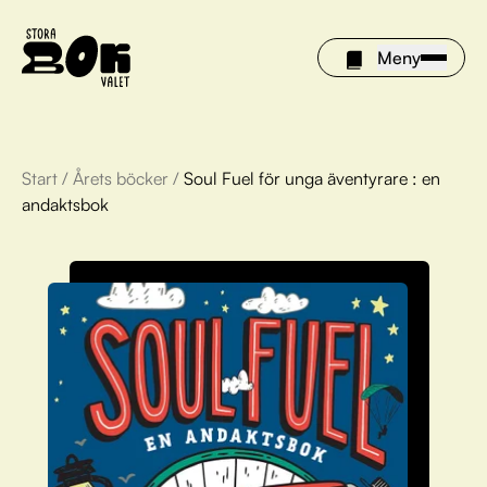
Meny
Start
/
Årets böcker
/
Soul Fuel för unga äventyrare : en
Årets böcker
andaktsbok
Om Stora bokvalet
Olivia tipsar
Vinnare
FAQ
För bibliotek