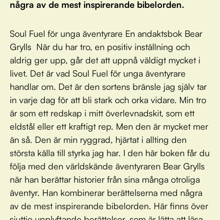
några av de mest inspirerande bibelorden.
Soul Fuel för unga äventyrare En andaktsbok Bear
Grylls När du har tro, en positiv inställning och
aldrig ger upp, går det att uppnå väldigt mycket i
livet. Det är vad Soul Fuel för unga äventyrare
handlar om. Det är den sortens bränsle jag själv tar
in varje dag för att bli stark och orka vidare. Min tro
är som ett redskap i mitt överlevnadskit, som ett
eldstål eller ett kraftigt rep. Men den är mycket mer
än så. Den är min ryggrad, hjärtat i allting den
största källa till styrka jag har. I den här boken får du
följa med den världskände äventyraren Bear Grylls
när han berättar historier från sina många otroliga
äventyr. Han kombinerar berättelserna med några
av de mest inspirerande bibelorden. Här finns över
sjuttio upplyftande berättelser, som är lätta att läsa