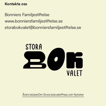
Kontakta oss
Bonniers Familjestiftelse
www.bonniersfamiljestiftelse.se
storabokvalet@bonniersfamiljestiftelse.se
Årets böcker
Om Stora bokvalet
Press och Nyheter