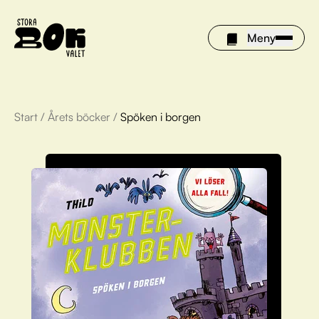
Meny
Start
/
Årets böcker
/
Spöken i borgen
Årets böcker
Om Stora bokvalet
Olivia tipsar
Vinnare
FAQ
För bibliotek