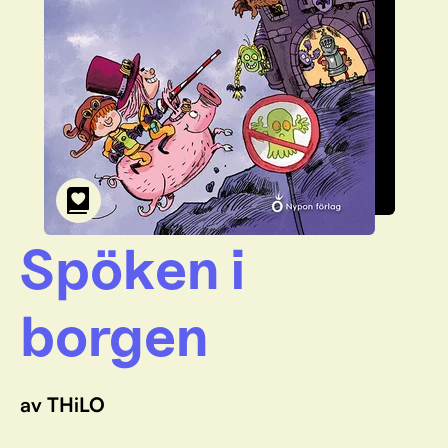
Spöken i
borgen
av THiLO