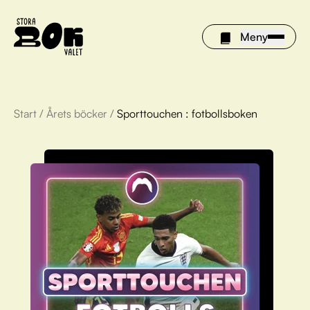
Meny
Start
/
Årets böcker
/
Sporttouchen : fotbollsboken
Årets böcker
Om Stora bokvalet
Olivia tipsar
Vinnare
FAQ
För bibliotek