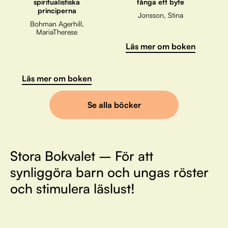
spiritualistiska
fånga ett byte
principerna
Jonsson, Stina
Bohman Agerhill,
MariaTherese
Läs mer om boken
Läs mer om boken
Se alla böcker
Stora Bokvalet – För att
synliggöra barn och ungas röster
och stimulera läslust!