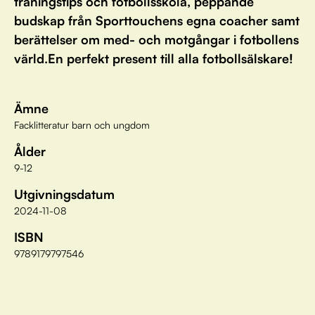
träningstips och fotbollsskola, peppande
budskap från Sporttouchens egna coacher samt
berättelser om med- och motgångar i fotbollens
värld.En perfekt present till alla fotbollsälskare!
Ämne
Facklitteratur barn och ungdom
Ålder
9-12
Utgivningsdatum
2024-11-08
ISBN
9789179797546