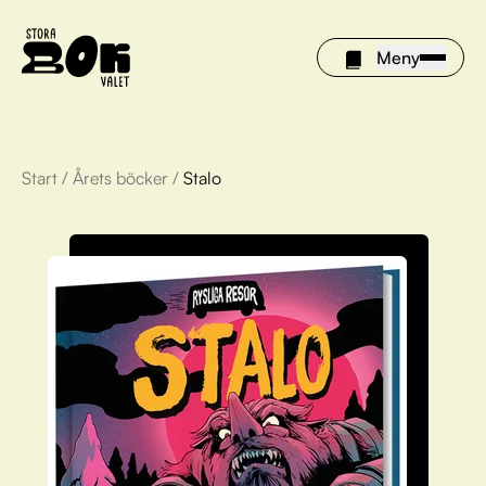
Meny
Start
/
Årets böcker
/
Stalo
Årets böcker
Om Stora bokvalet
Olivia tipsar
Vinnare
FAQ
För bibliotek