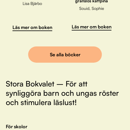
gränslös kattpina
Lisa Bjärbo
Souid, Sophie
Läs mer om boken
Läs mer om boken
Se alla böcker
Stora Bokvalet – För att
synliggöra barn och ungas röster
och stimulera läslust!
För skolor