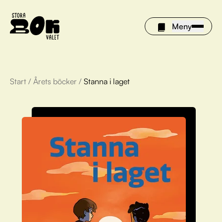
Meny
Start
/
Årets böcker
/
Stanna i laget
Årets böcker
Om Stora bokvalet
Olivia tipsar
Vinnare
FAQ
För bibliotek