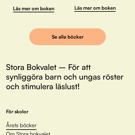
Läs mer om boken
Läs mer om boken
Se alla böcker
Stora Bokvalet – För att
synliggöra barn och ungas röster
och stimulera läslust!
För skolor
Årets böcker
Om Stora bokvalet