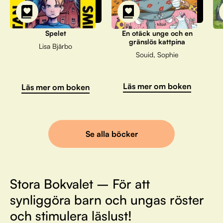
Spelet
En otäck unge och en
gränslös kattpina
Lisa Bjärbo
Souid, Sophie
Läs mer om boken
Läs mer om boken
Se alla böcker
Stora Bokvalet – För att
synliggöra barn och ungas röster
och stimulera läslust!