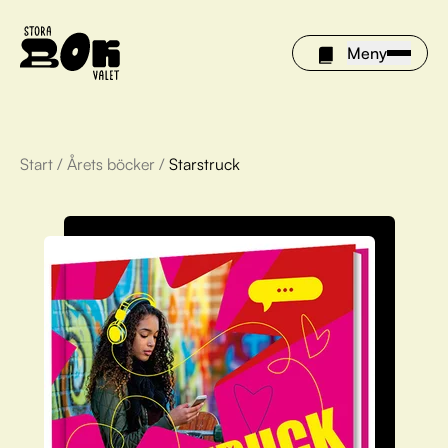
Meny
Start
/
Årets böcker
/
Starstruck
Årets böcker
Om Stora bokvalet
Olivia tipsar
Vinnare
FAQ
För bibliotek