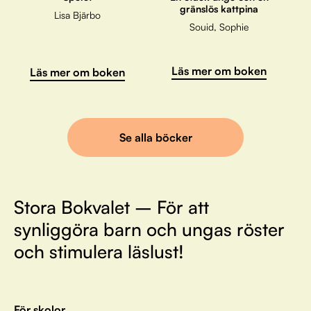
gränslös kattpina
Lisa Bjärbo
Souid, Sophie
Läs mer om boken
Läs mer om boken
Se alla böcker
Stora Bokvalet – För att
synliggöra barn och ungas röster
och stimulera läslust!
För skolor