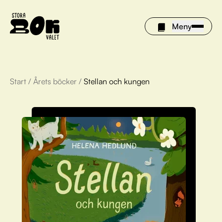
Meny
Start
/
Årets böcker
/
Stellan och kungen
Årets böcker
Om Stora bokvalet
Olivia tipsar
Vinnare
FAQ
För bibliotek