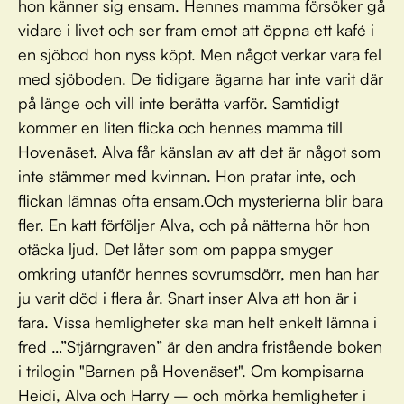
hon känner sig ensam. Hennes mamma försöker gå
vidare i livet och ser fram emot att öppna ett kafé i
en sjöbod hon nyss köpt. Men något verkar vara fel
med sjöboden. De tidigare ägarna har inte varit där
på länge och vill inte berätta varför. Samtidigt
kommer en liten flicka och hennes mamma till
Hovenäset. Alva får känslan av att det är något som
inte stämmer med kvinnan. Hon pratar inte, och
flickan lämnas ofta ensam.Och mysterierna blir bara
fler. En katt förföljer Alva, och på nätterna hör hon
otäcka ljud. Det låter som om pappa smyger
omkring utanför hennes sovrumsdörr, men han har
ju varit död i flera år. Snart inser Alva att hon är i
fara. Vissa hemligheter ska man helt enkelt lämna i
fred …”Stjärngraven” är den andra fristående boken
i trilogin "Barnen på Hovenäset". Om kompisarna
Heidi, Alva och Harry – och mörka hemligheter i