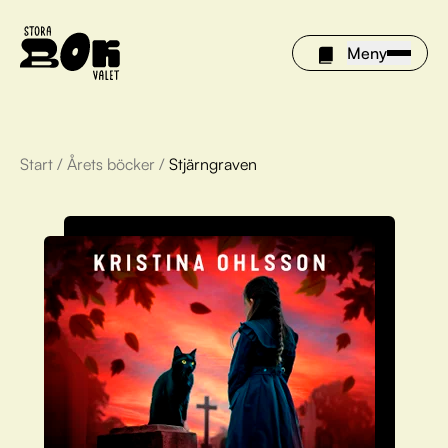
Meny
Start
/
Årets böcker
/
Stjärngraven
Årets böcker
Om Stora bokvalet
Olivia tipsar
Vinnare
FAQ
För bibliotek