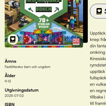
Upptäck 
knep frå
din fant
omkring 
Kinesisk
Ämne
rymdstat
Facklitteratur barn och ungdom
upptäck 
Ålder
fullspäck
9-12
en vulka
Utgivningsdatum
en regns
2025-07-02
tillbaka 
till fra
ISBN