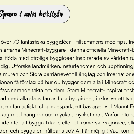
Spara i min boklista
över 70 fantastiska byggidéer - tillsammans med tips, tr
n erfarna Minecraft-byggare i denna officiella Minecraft-
asi flöda med otroliga byggidéer inspirerade av världen r
dig. Utforska landmärken, naturfenomen och uppfinninga
a muren och Stora barriärrevet till ångtåg och Internatione
ionen få förslag på hur du bygger dem alla i Minecraft o
fascinerande fakta om dem. Stora Minecraft-inspirations
ad med alla slags fantasifulla byggidéer, inklusive ett tvär
n, en fantastiskt rolig nöjespark, ett basläger vid Mount E
kog med hängbro och mycket, mycket mer. Varför inte r
i tiden för att bygga Titanic eller ett romerskt vagnrace, el
mtiden och bygga en hållbar stad? Allt är möjligt! Vad komm