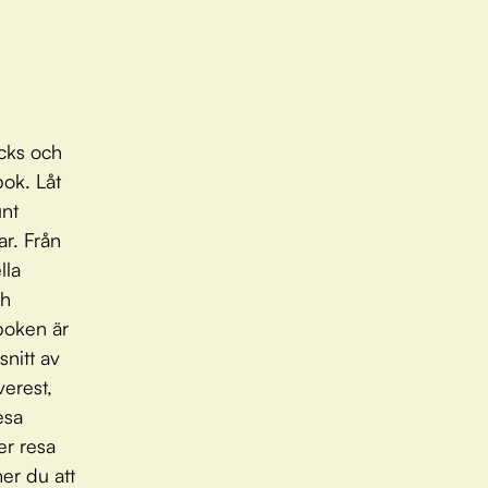
icks och
bok. Låt
unt
r. Från
lla
ch
boken är
snitt av
verest,
esa
ler resa
er du att