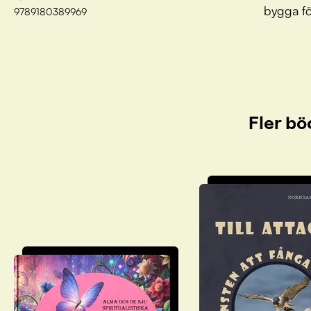
bygga fö
9789180389969
Fler bö