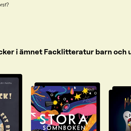
rst?
cker i ämnet Facklitteratur barn oc