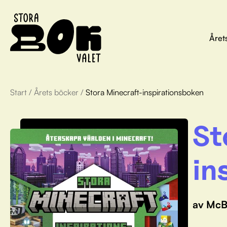
Året
Start
/
Årets böcker
/
Stora Minecraft-inspirationsboken
St
in
av McB