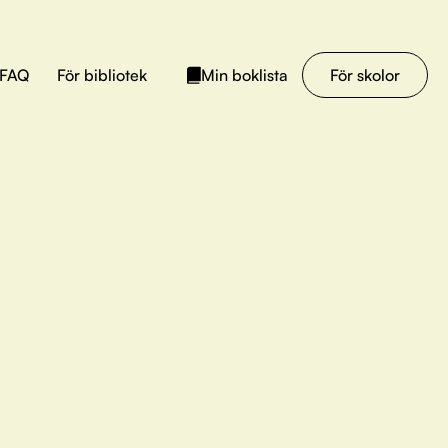
FAQ
För bibliotek
För skolor
Min boklista