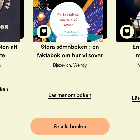
sten att
Stora sömnboken : en
En
te
faktabok om hur vi sover
m
a
Bjazevich, Wendy
ken
Läs mer om boken
Läs
Se alla böcker