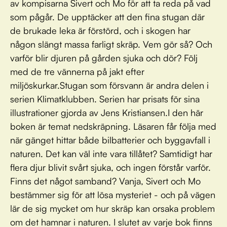
av kompisarna Sivert och Mo för att ta reda på vad
som pågår. De upptäcker att den fina stugan där
de brukade leka är förstörd, och i skogen har
någon slängt massa farligt skräp. Vem gör så? Och
varför blir djuren på gården sjuka och dör? Följ
med de tre vännerna på jakt efter
miljöskurkar.Stugan som försvann är andra delen i
serien Klimatklubben. Serien har prisats för sina
illustrationer gjorda av Jens Kristiansen.I den här
boken är temat nedskräpning. Läsaren får följa med
när gänget hittar både bilbatterier och byggavfall i
naturen. Det kan väl inte vara tillåtet? Samtidigt har
flera djur blivit svårt sjuka, och ingen förstår varför.
Finns det något samband? Vanja, Sivert och Mo
bestämmer sig för att lösa mysteriet - och på vägen
lär de sig mycket om hur skräp kan orsaka problem
om det hamnar i naturen. I slutet av varje bok finns