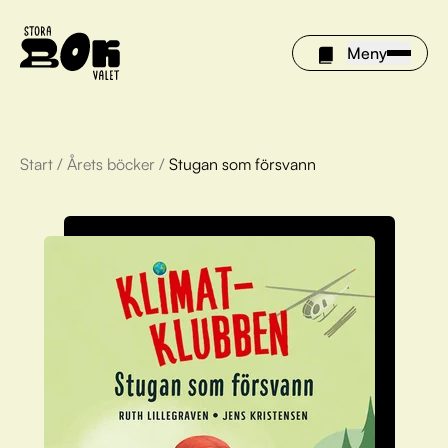
Meny
Start
/
Årets böcker
/
Stugan som försvann
Årets böcker
Om Stora bokvalet
Olivia tipsar
Vinnare
FAQ
För bibliotek