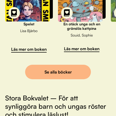
Spelet
En otäck unge och en
gränslös kattpina
Lisa Bjärbo
Souid, Sophie
Läs mer om boken
Läs mer om boken
Se alla böcker
Stora Bokvalet – För att
synliggöra barn och ungas röster
och stimulera läslust!