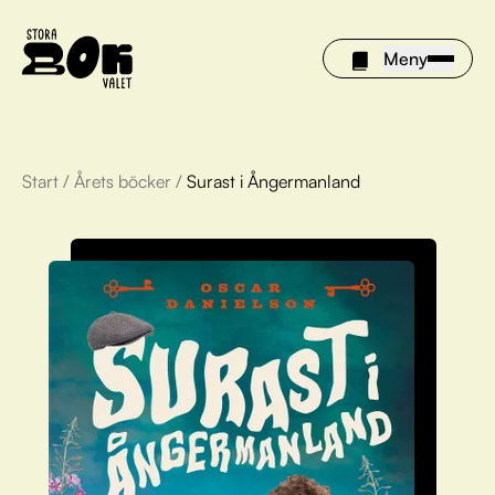
Meny
Start
/
Årets böcker
/
Surast i Ångermanland
Årets böcker
Om Stora bokvalet
Olivia tipsar
Vinnare
FAQ
För bibliotek