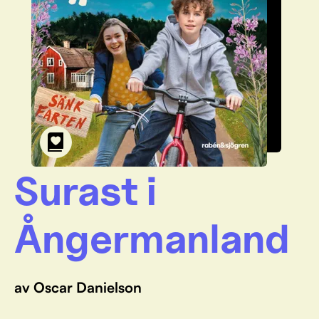
Surast i
Ångermanland
av Oscar Danielson