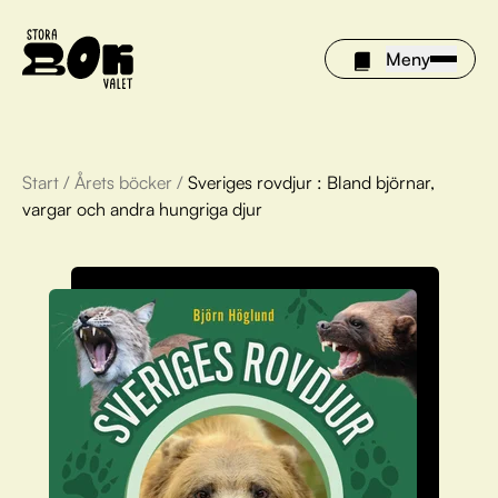
Meny
Start
/
Årets böcker
/
Sveriges rovdjur : Bland björnar,
Årets böcker
vargar och andra hungriga djur
Om Stora bokvalet
Olivia tipsar
Vinnare
FAQ
För bibliotek