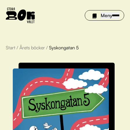
Meny
Start
/
Årets böcker
/
Syskongatan 5
Årets böcker
Om Stora bokvalet
Olivia tipsar
Vinnare
FAQ
För bibliotek