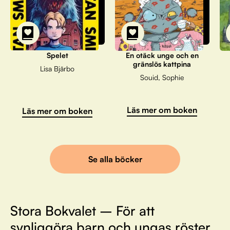
Spelet
En otäck unge och en
gränslös kattpina
Lisa Bjärbo
Souid, Sophie
Läs mer om boken
Läs mer om boken
Se alla böcker
Stora Bokvalet – För att
synliggöra barn och ungas röster