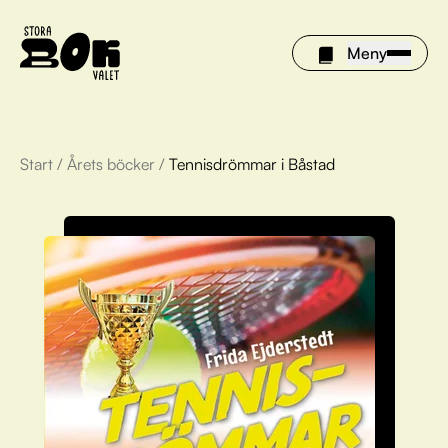
Meny
Start
/
Årets böcker
/
Tennisdrömmar i Båstad
Årets böcker
Om Stora bokvalet
Olivia tipsar
Vinnare
FAQ
För bibliotek