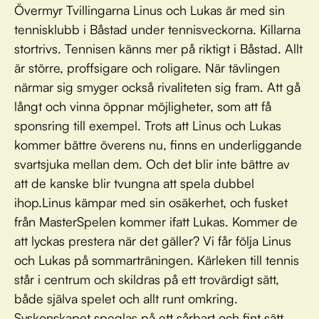
Övermyr Tvillingarna Linus och Lukas är med sin
tennisklubb i Båstad under tennisveckorna. Killarna
stortrivs. Tennisen känns mer på riktigt i Båstad. Allt
är större, proffsigare och roligare. När tävlingen
närmar sig smyger också rivaliteten sig fram. Att gå
långt och vinna öppnar möjligheter, som att få
sponsring till exempel. Trots att Linus och Lukas
kommer bättre överens nu, finns en underliggande
svartsjuka mellan dem. Och det blir inte bättre av
att de kanske blir tvungna att spela dubbel
ihop.Linus kämpar med sin osäkerhet, och fusket
från MasterSpelen kommer ifatt Lukas. Kommer de
att lyckas prestera när det gäller? Vi får följa Linus
och Lukas på sommarträningen. Kärleken till tennis
står i centrum och skildras på ett trovärdigt sätt,
både själva spelet och allt runt omkring.
Syskonskapet speglas på ett sårbart och fint sätt.