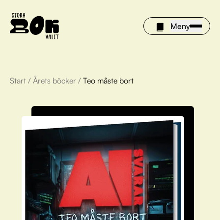
Meny
Start
/
Årets böcker
/
Teo måste bort
Årets böcker
Om Stora bokvalet
Olivia tipsar
Vinnare
FAQ
För bibliotek