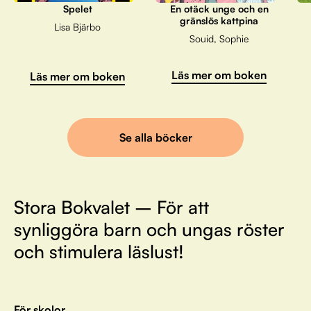
Spelet
En otäck unge och en
gränslös kattpina
Lisa Bjärbo
Souid, Sophie
Läs mer om boken
Läs mer om boken
Se alla böcker
Stora Bokvalet – För att
synliggöra barn och ungas röster
och stimulera läslust!
För skolor