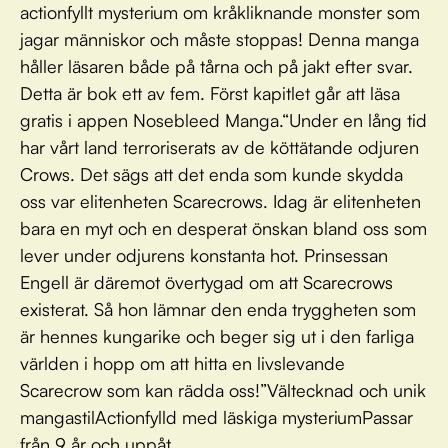
actionfyllt mysterium om kråkliknande monster som
jagar människor och måste stoppas! Denna manga
håller läsaren både på tårna och på jakt efter svar.
Detta är bok ett av fem. Först kapitlet går att läsa
gratis i appen Nosebleed Manga.“Under en lång tid
har vårt land terroriserats av de köttätande odjuren
Crows. Det sägs att det enda som kunde skydda
oss var elitenheten Scarecrows. Idag är elitenheten
bara en myt och en desperat önskan bland oss som
lever under odjurens konstanta hot. Prinsessan
Engell är däremot övertygad om att Scarecrows
existerat. Så hon lämnar den enda tryggheten som
är hennes kungarike och beger sig ut i den farliga
världen i hopp om att hitta en livslevande
Scarecrow som kan rädda oss!”Vältecknad och unik
mangastilActionfylld med läskiga mysteriumPassar
från 9 år och uppåt