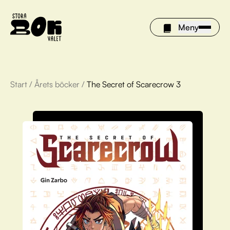
Meny
Start
/
Årets böcker
/
The Secret of Scarecrow 3
Årets böcker
Om Stora bokvalet
Olivia tipsar
Vinnare
FAQ
För bibliotek