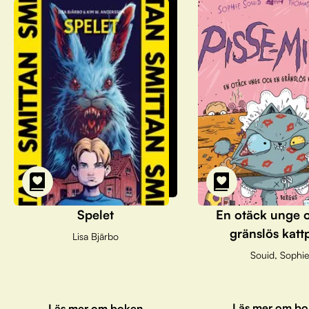
Spelet
En otäck unge 
gränslös katt
Lisa Bjärbo
Souid, Sophie
Läs mer om bo
Läs mer om boken