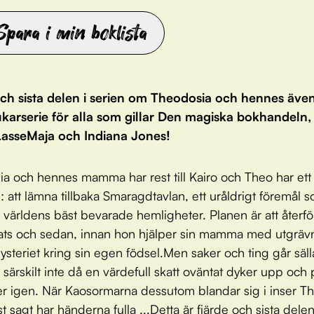
Spara i min boklista
och sista delen i serien om Theodosia och hennes även
lukarserie för alla som gillar Den magiska bokhandeln,
 LasseMaja och Indiana Jones!
a och hennes mamma har rest till Kairo och Theo har ett
 att lämna tillbaka Smaragdtavlan, ett uråldrigt föremål s
 världens bäst bevarade hemligheter. Planen är att återf
 plats och sedan, innan hon hjälper sin mamma med utgräv
mysteriet kring sin egen födsel.Men saker och ting går säl
 särskilt inte då en värdefull skatt oväntat dyker upp och p
er igen. När Kaosormarna dessutom blandar sig i inser Th
 sagt har händerna fulla ...Detta är fjärde och sista delen