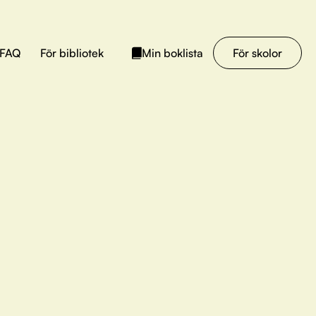
FAQ
För bibliotek
För skolor
Min boklista