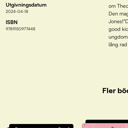
Utgivningsdatum
om Theod
2024-04-18
Den magi
Jones!"D
ISBN
good kid
9789150977448
ungdomsb
lång rad
Fler bö