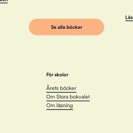
Läs
Se alla böcker
För skolor
Årets böcker
Om Stora bokvalet
Om läsning