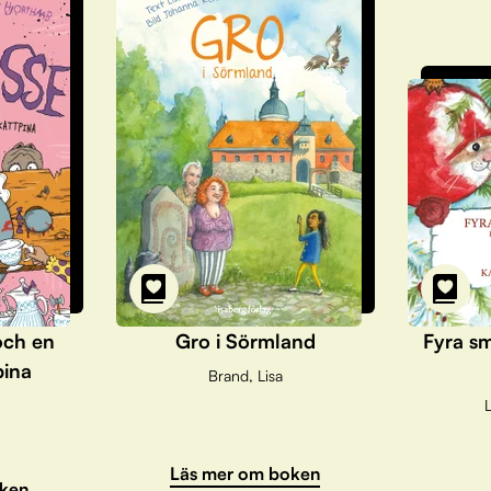
och en
Gro i Sörmland
Fyra sm
pina
Brand, Lisa
L
Läs mer om boken
ken