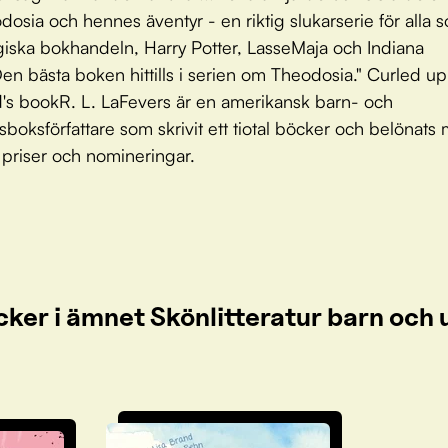
osia och hennes äventyr - en riktig slukarserie för alla s
ska bokhandeln, Harry Potter, LasseMaja och Indiana
en bästa boken hittills i serien om Theodosia." Curled up
's bookR. L. LaFevers är en amerikansk barn- och
oksförfattare som skrivit ett tiotal böcker och belönats
 priser och nomineringar.
cker i ämnet Skönlitteratur barn oc