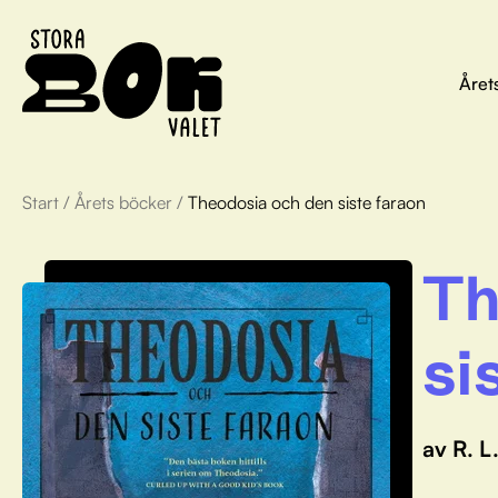
Året
Start
/
Årets böcker
/
Theodosia och den siste faraon
Th
si
av R. L