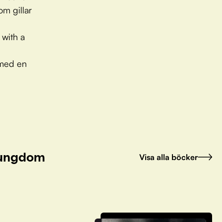
om gillar
 with a
 med en
h ungdom
Visa alla böcker