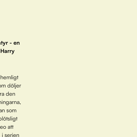
tyr - en
 Harry
 hemligt
om döljer
öra den
ningarna,
lan som
lötsligt
eo att
 i serien