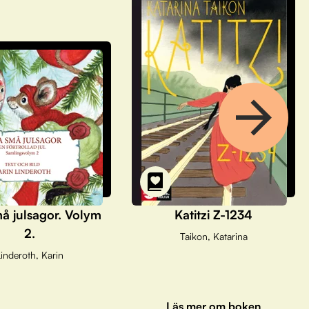
å julsagor. Volym
Katitzi Z-1234
2.
Taikon, Katarina
inderoth, Karin
Läs mer om boken