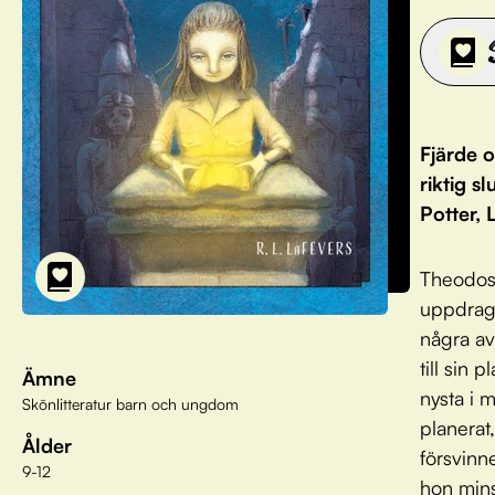
Fjärde 
riktig s
Potter,
Theodosi
uppdrag:
några av
till sin
Ämne
nysta i 
Skönlitteratur barn och ungdom
planerat,
Ålder
försvinn
9-12
hon minst