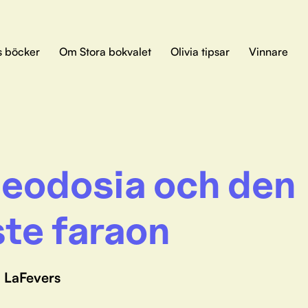
s böcker
Om Stora bokvalet
Olivia tipsar
Vinnare
eodosia och den
ste faraon
. LaFevers