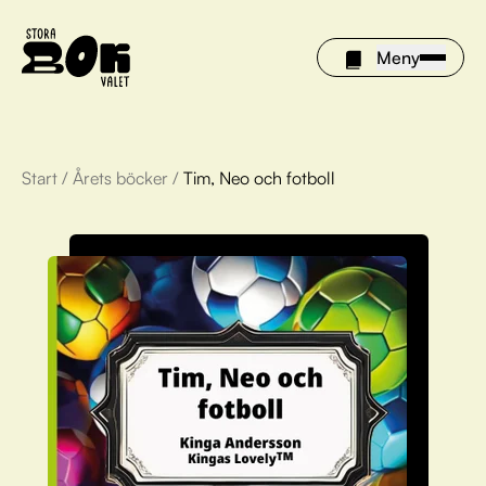
Meny
Start
/
Årets böcker
/
Tim, Neo och fotboll
Årets böcker
Om Stora bokvalet
Olivia tipsar
Vinnare
FAQ
För bibliotek