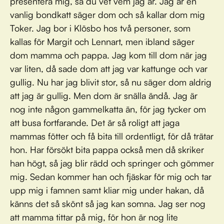
presentera mig, så du vet vem jag är. Jag är en
vanlig bondkatt säger dom och så kallar dom mig
Toker. Jag bor i Klösbo hos två personer, som
kallas för Margit och Lennart, men ibland säger
dom mamma och pappa. Jag kom till dom när jag
var liten, då sade dom att jag var kattunge och var
gullig. Nu har jag blivit stor, så nu säger dom aldrig
att jag är gullig. Men dom är snälla ändå. Jag är
nog inte någon gammelkatta än, för jag tycker om
att busa fortfarande. Det är så roligt att jaga
mammas fötter och få bita till ordentligt, för då trätar
hon. Har försökt bita pappa också men då skriker
han högt, så jag blir rädd och springer och gömmer
mig. Sedan kommer han och fjäskar för mig och tar
upp mig i famnen samt kliar mig under hakan, då
känns det så skönt så jag kan somna. Jag ser nog
att mamma tittar på mig, för hon är nog lite