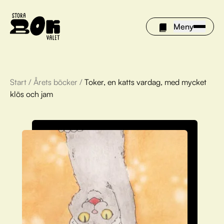
Meny
Start
/
Årets böcker
/
Toker, en katts vardag, med mycket
Årets böcker
klös och jam
Om Stora bokvalet
Olivia tipsar
Vinnare
FAQ
För bibliotek