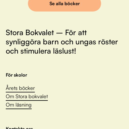
Se alla böcker
Stora Bokvalet – För att
synliggöra barn och ungas röster
och stimulera läslust!
För skolor
Årets böcker
Om Stora bokvalet
Om läsning
Kontakta oss