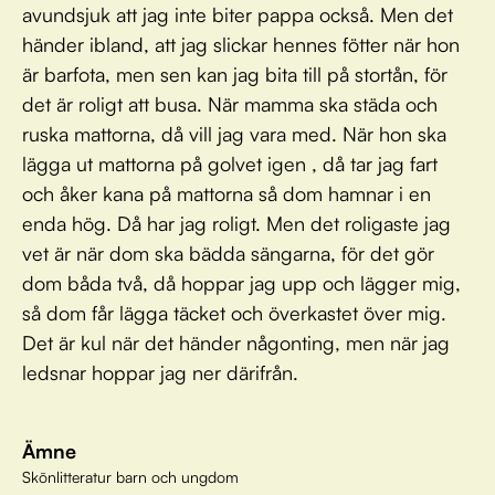
avundsjuk att jag inte biter pappa också. Men det
händer ibland, att jag slickar hennes fötter när hon
är barfota, men sen kan jag bita till på stortån, för
det är roligt att busa. När mamma ska städa och
ruska mattorna, då vill jag vara med. När hon ska
lägga ut mattorna på golvet igen , då tar jag fart
och åker kana på mattorna så dom hamnar i en
enda hög. Då har jag roligt. Men det roligaste jag
vet är när dom ska bädda sängarna, för det gör
dom båda två, då hoppar jag upp och lägger mig,
så dom får lägga täcket och överkastet över mig.
Det är kul när det händer någonting, men när jag
ledsnar hoppar jag ner därifrån.
Ämne
Skönlitteratur barn och ungdom