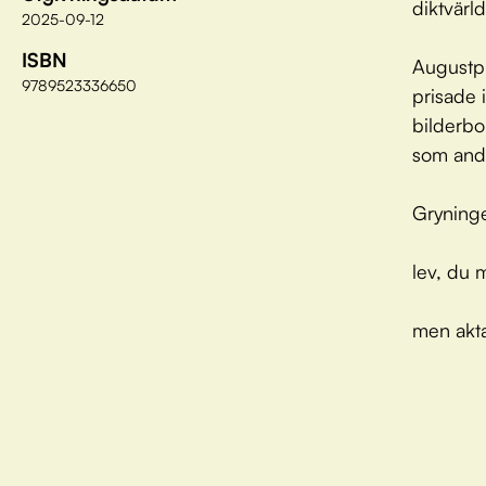
diktvärld
2025-09-12
ISBN
Augustpr
9789523336650
prisade 
bilderbok
som anda
Gryning
lev, du 
men akt