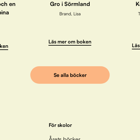
och en
Gro i Sörmland
K
pina
Brand, Lisa
T
Läs mer om boken
Läs
ken
Se alla böcker
För skolor
Årets böcker