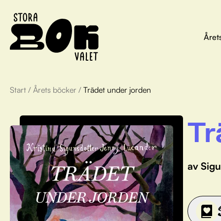
Året
Start
/
Årets böcker
/
Trädet under jorden
Tr
av Sigu