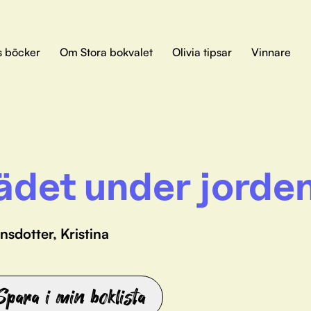
s böcker
Om Stora bokvalet
Olivia tipsar
Vinnare
ädet under jorde
nsdotter, Kristina
Spara i min boklista