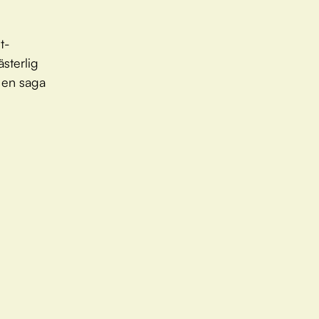
t-
sterlig
l en saga