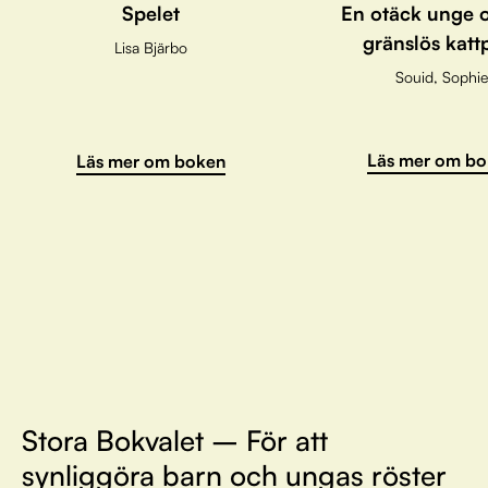
Spelet
En otäck unge 
gränslös katt
Lisa Bjärbo
Souid, Sophie
Läs mer om bo
Läs mer om boken
Stora Bokvalet – För att
synliggöra barn och ungas röster