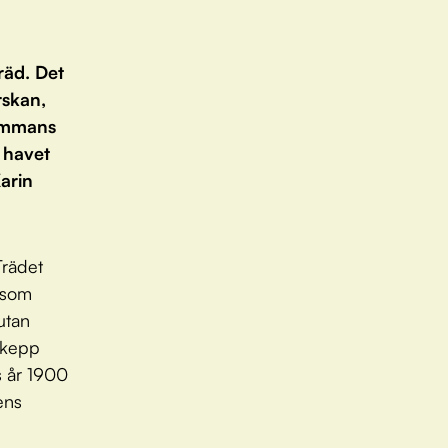
räd. Det
rskan,
sammans
 havet
Karin
Trädet
, som
 utan
skepp
es år 1900
ens