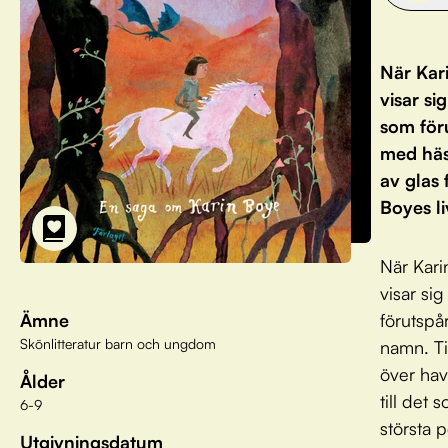
När Kari
visar si
som för
med häs
av glas 
Boyes li
När Kari
visar sig
Ämne
förutspår
Skönlitteratur barn och ungdom
namn. Ti
över have
Ålder
till det
6-9
största 
Utgivningsdatum