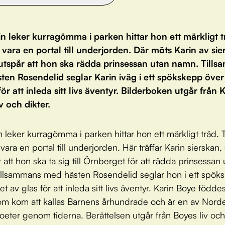
n leker kurragömma i parken hittar hon ett märkligt t
g vara en portal till underjorden. Där möts Karin av sie
utspår att hon ska rädda prinsessan utan namn. Till
ten Rosendelid seglar Karin iväg i ett spökskepp över
för att inleda sitt livs äventyr. Bilderboken utgår från 
v och dikter.
n leker kurragömma i parken hittar hon ett märkligt träd. 
 vara en portal till underjorden. Här träffar Karin sierskan
 att hon ska ta sig till Örnberget för att rädda prinsessan
llsammans med hästen Rosendelid seglar hon i ett spök
t av glas för att inleda sitt livs äventyr. Karin Boye född
 som kom att kallas Barnens århundrade och är en av Nord
poeter genom tiderna. Berättelsen utgår från Boyes liv och