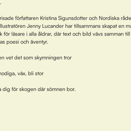
.
isade författaren Kristina Sigunsdotter och Nordiska råde
illustratören Jenny Lucander har tillsammans skapat en mä
 för läsare i alla åldrar, där text och bild vävs samman til
s poesi och äventyr.
en vet det som skymningen tror
modiga, väx, bli stor
a dig för skogen där sömnen bor.