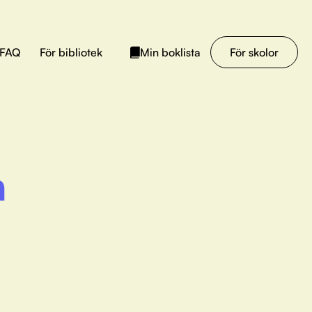
FAQ
För bibliotek
För skolor
Min boklista
n