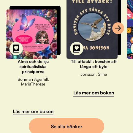
Alma och de sju
Till attack! : konsten att
spiritualistiska
fånga ett byte
principerna
Jonsson, Stina
Bohman Agerhill,
MariaTherese
Läs mer om boken
Läs mer om boken
Se alla böcker