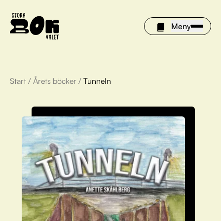
Meny
Start
/
Årets böcker
/
Tunneln
Årets böcker
Om Stora bokvalet
Olivia tipsar
Vinnare
FAQ
För bibliotek