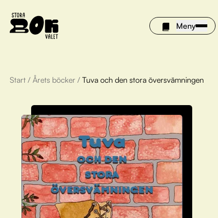
Meny
Start
/
Årets böcker
/
Tuva och den stora översvämningen
Årets böcker
Om Stora bokvalet
Olivia tipsar
Vinnare
FAQ
För bibliotek