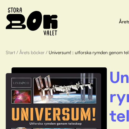
Året
Start
/
Årets böcker
/
Universum! : utforska rymden genom te
Un
ry
te