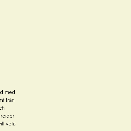
lld med
mt från
ch
eroider
ill veta