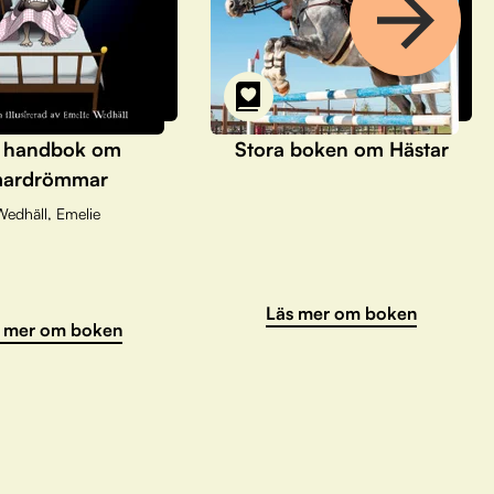
 handbok om
Stora boken om Hästar
ardrömmar
Wedhäll, Emelie
Läs mer om boken
 mer om boken