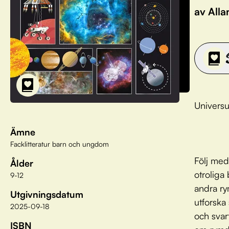
av Alla
Universu
Ämne
Facklitteratur barn och ungdom
Följ med
Ålder
otroliga
9-12
andra ry
Utgivningsdatum
utforska
2025-09-18
och svart
ISBN