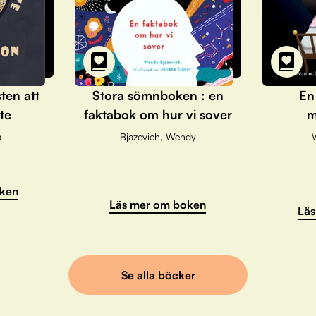
sten att
Stora sömnboken : en
En
te
faktabok om hur vi sover
m
a
Bjazevich, Wendy
ken
Läs mer om boken
Läs
Se alla böcker