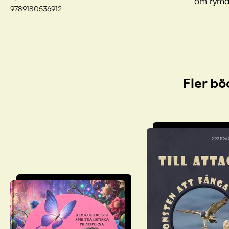
om rymd
9789180536912
Fler bö