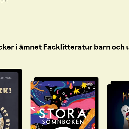
en!
cker i ämnet Facklitteratur barn oc