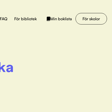
FAQ
För bibliotek
För skolor
Min boklista
ka