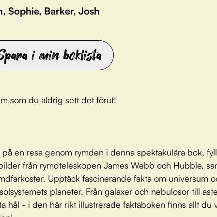
n, Sophie, Barker, Josh
Spara i min boklista
m som du aldrig sett det förut!
 på en resa genom rymden i denna spektakulära bok, fy
 bilder från rymdteleskopen James Webb och Hubble, sa
mdfarkoster. Upptäck fascinerande fakta om universum o
 solsystemets planeter. Från galaxer och nebulosor till ast
a hål - i den här rikt illustrerade faktaboken finns allt du v