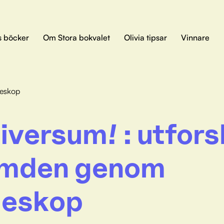
s böcker
Om Stora bokvalet
Olivia tipsar
Vinnare
leskop
iversum! : utfors
mden genom
leskop