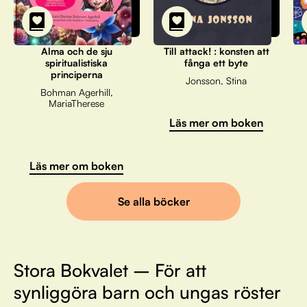
Alma och de sju
Till attack! : konsten att
spiritualistiska
fånga ett byte
principerna
Jonsson, Stina
Bohman Agerhill,
MariaTherese
Läs mer om boken
Läs mer om boken
Se alla böcker
Stora Bokvalet – För att
synliggöra barn och ungas röster