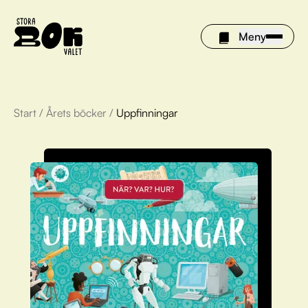
Meny
Start
/
Årets böcker
/
Uppfinningar
Årets böcker
Om Stora bokvalet
Olivia tipsar
Vinnare
FAQ
För bibliotek