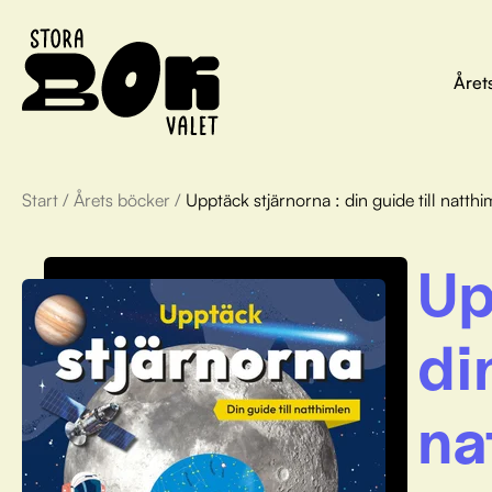
Året
Start
/
Årets böcker
/
Upptäck stjärnorna : din guide till natth
Up
di
na