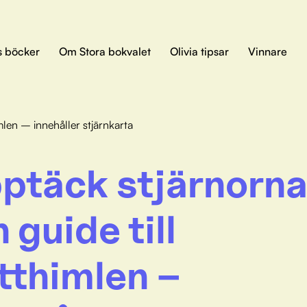
s böcker
Om Stora bokvalet
Olivia tipsar
Vinnare
imlen – innehåller stjärnkarta
ptäck stjärnorna 
n guide till
tthimlen –