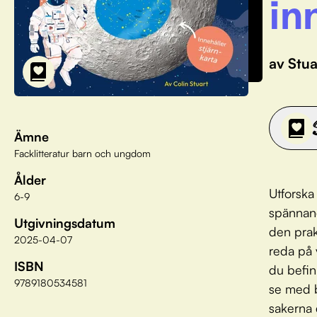
in
av Stua
Ämne
Facklitteratur barn och ungdom
Ålder
Utforska
6-9
spännand
Utgivningsdatum
den prak
2025-04-07
reda på 
ISBN
du befin
9789180534581
se med b
sakerna 