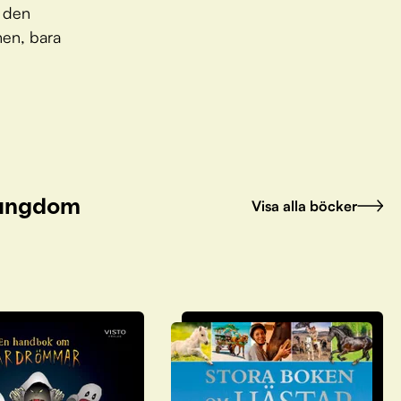
k den
men, bara
h ungdom
Visa alla böcker