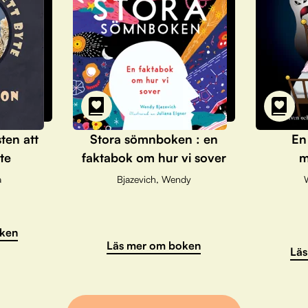
sten att
Stora sömnboken : en
En
te
faktabok om hur vi sover
m
a
Bjazevich, Wendy
ken
Läs mer om boken
Läs