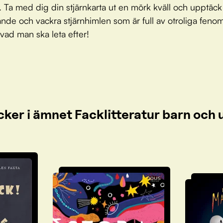
l. Ta med dig din stjärnkarta ut en mörk kväll och upptäc
ande och vackra stjärnhimlen som är full av otroliga feno
vad man ska leta efter!
cker i ämnet Facklitteratur barn oc