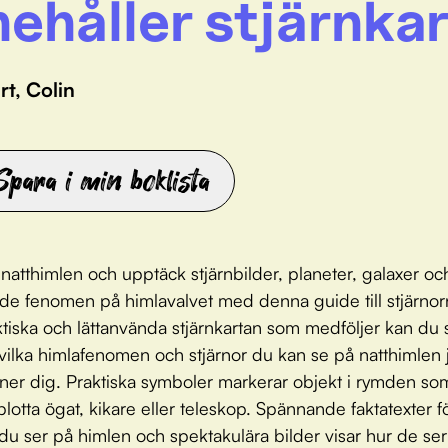
nehåller stjärnkar
rt, Colin
Spara i min boklista
 natthimlen och upptäck stjärnbilder, planeter, galaxer o
e fenomen på himlavalvet med denna guide till stjärno
tiska och lättanvända stjärnkartan som medföljer kan du 
vilka himlafenomen och stjärnor du kan se på natthimlen 
ner dig. Praktiska symboler markerar objekt i rymden so
lotta ögat, kikare eller teleskop. Spännande faktatexter fö
du ser på himlen och spektakulära bilder visar hur de ser