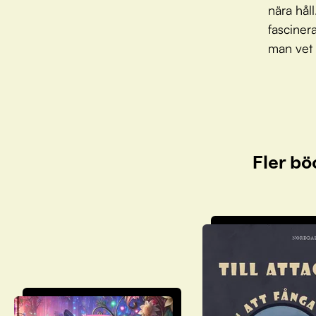
nära hål
fasciner
man vet 
Fler bö