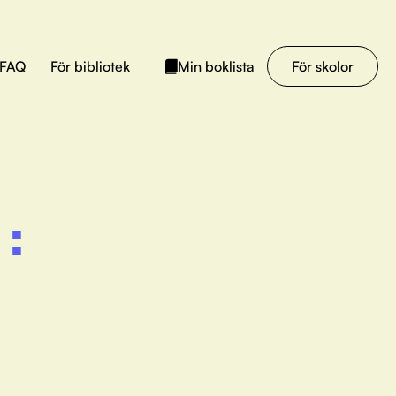
FAQ
För bibliotek
För skolor
Min boklista
: