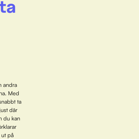
ta
ch andra
rna. Med
snabbt ta
just där
m du kan
rklarar
 ut på