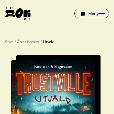
Meny
Start
/
Årets böcker
/
Utvald
Årets böcker
Om Stora bokvalet
Olivia tipsar
Vinnare
FAQ
För bibliotek