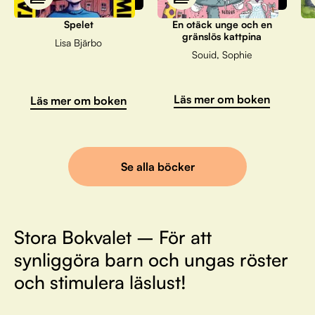
Spelet
En otäck unge och en
gränslös kattpina
Lisa Bjärbo
Souid, Sophie
Läs mer om boken
Läs mer om boken
Se alla böcker
Stora Bokvalet – För att
synliggöra barn och ungas röster
och stimulera läslust!