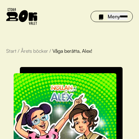
Meny
Start
/
Årets böcker
/
Våga berätta, Alex!
Årets böcker
Om Stora bokvalet
Olivia tipsar
Vinnare
FAQ
För bibliotek