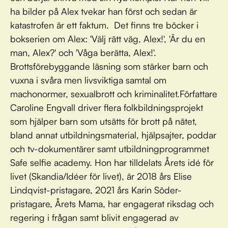
ha bilder på Alex tvekar han först och sedan är
katastrofen är ett faktum. Det finns tre böcker i
bokserien om Alex: 'Välj rätt väg, Alex!', 'Är du en
man, Alex?' och 'Våga berätta, Alex!'.
Brottsförebyggande läsning som stärker barn och
vuxna i svåra men livsviktiga samtal om
machonormer, sexualbrott och kriminalitet.Författare
Caroline Engvall driver flera folkbildningsprojekt
som hjälper barn som utsätts för brott på nätet,
bland annat utbildningsmaterial, hjälpsajter, poddar
och tv-dokumentärer samt utbildningprogrammet
Safe selfie academy. Hon har tilldelats Årets idé för
livet (Skandia/Idéer för livet), är 2018 års Elise
Lindqvist-pristagare, 2021 års Karin Söder-
pristagare, Årets Mama, har engagerat riksdag och
regering i frågan samt blivit engagerad av