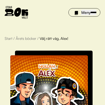
Meny
Start
/
Årets böcker
/
Välj rätt väg, Alex!
Årets böcker
Om Stora bokvalet
Olivia tipsar
Vinnare
FAQ
För bibliotek