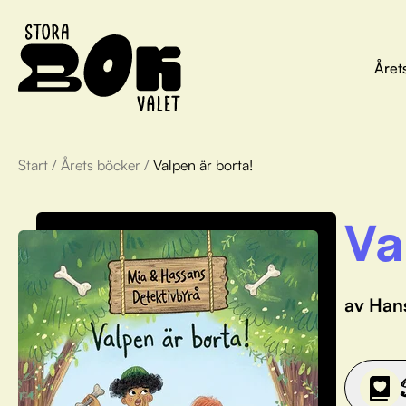
Året
Start
/
Årets böcker
/
Valpen är borta!
Va
av Han