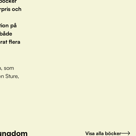
 böcker
rpris och
tion på
 både
at flera
p, som
en Sture,
h ungdom
Visa alla böcker