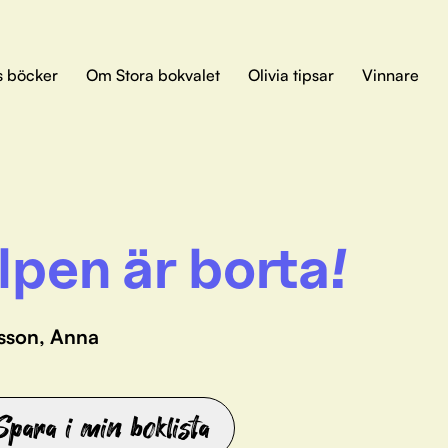
s böcker
Om Stora bokvalet
Olivia tipsar
Vinnare
lpen är borta!
sson, Anna
Spara i min boklista