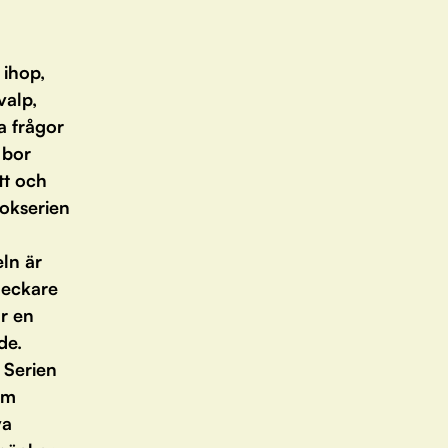
 ihop,
valp,
a frågor
 bor
tt och
bokserien
ln är
deckare
ur en
de.
 Serien
om
va