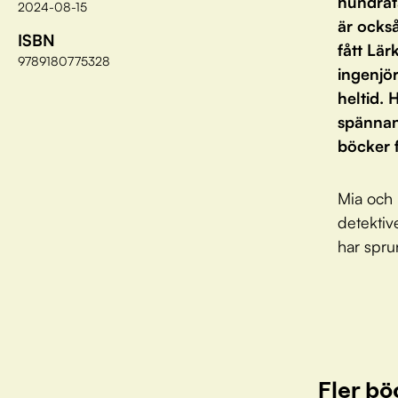
hundrat
2024-08-15
är också
ISBN
fått Lär
9789180775328
ingenjör
heltid.
spännand
böcker f
Mia och 
detektive
har sprun
Fler bö