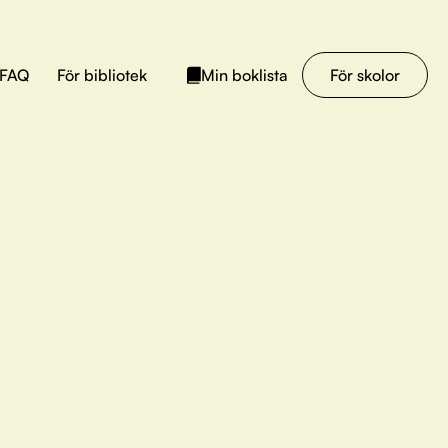
FAQ
För bibliotek
För skolor
Min boklista