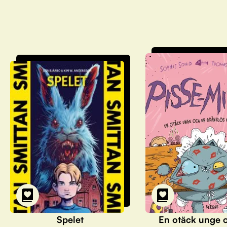
Spelet
En otäck unge 