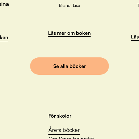
pina
Brand, Lisa
T
Läs mer om boken
Läs
ken
Se alla böcker
För skolor
Årets böcker
Om Stora bokvalet