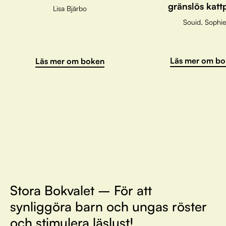
gränslös katt
Lisa Bjärbo
Souid, Sophie
Läs mer om bo
Läs mer om boken
Stora Bokvalet – För att
synliggöra barn och ungas röster
och stimulera läslust!