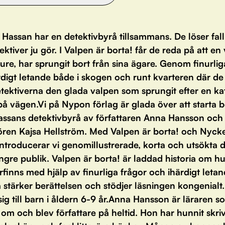
Hassan har en detektivbyrå tillsammans. De löser fall
ktiver ju gör. I Valpen är borta! får de reda på att en 
ure, har sprungit bort från sina ägare. Genom finurlig
rdigt letande både i skogen och runt kvarteren där de
etektiverna den glada valpen som sprungit efter en ka
på vägen.Vi på Nypon förlag är glada över att starta 
assans detektivbyrå av författaren Anna Hansson och
tören Kajsa Hellström. Med Valpen är borta! och Nycke
introducerar vi genomillustrerade, korta och utsökta 
ngre publik. Valpen är borta! är laddad historia om h
rfinns med hjälp av finurliga frågor och ihärdigt letan
 stärker berättelsen och stödjer läsningen kongenialt.
ig till barn i åldern 6-9 år.Anna Hansson är läraren s
om och blev författare på heltid. Hon har hunnit skri