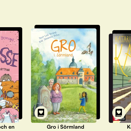
och en
Gro i Sörmland
K