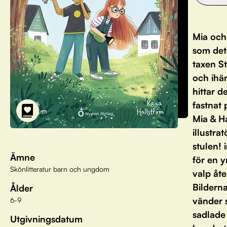
Mia och 
som dete
taxen St
och ihä
hittar d
fastnat 
Mia & H
illustra
stulen! 
Ämne
för en y
Skönlitteratur barn och ungdom
valp åte
Bilderna
Ålder
vänder s
6-9
sadlade 
Utgivningsdatum