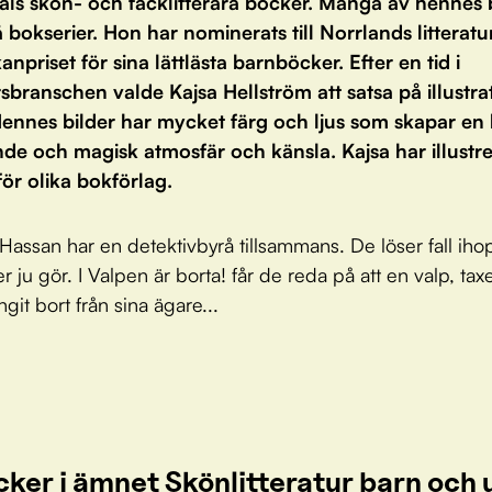
als skön- och facklitterära böcker. Många av hennes
 bokserier. Hon har nominerats till Norrlands litteratu
kanpriset för sina lättlästa barnböcker. Efter en tid i
sbranschen valde Kajsa Hellström att satsa på illustra
 Hennes bilder har mycket färg och ljus som skapar en
e och magisk atmosfär och känsla. Kajsa har illustrer
ör olika bokförlag.
Hassan har en detektivbyrå tillsammans. De löser fall iho
r ju gör. I Valpen är borta! får de reda på att en valp, tax
git bort från sina ägare...
cker i ämnet Skönlitteratur barn oc