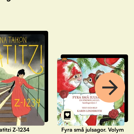
atitzi Z-1234
Fyra små julsagor. Volym