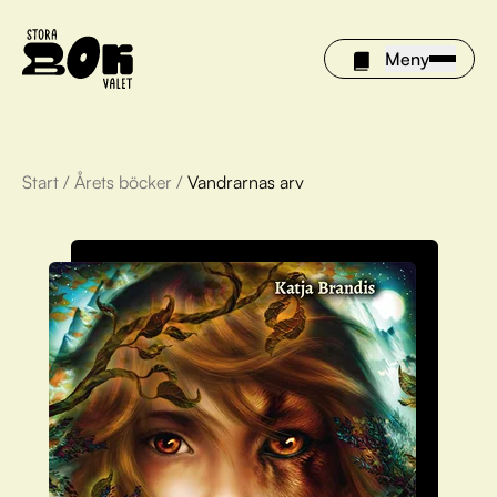
Meny
Start
/
Årets böcker
/
Vandrarnas arv
Årets böcker
Om Stora bokvalet
Olivia tipsar
Vinnare
FAQ
För bibliotek