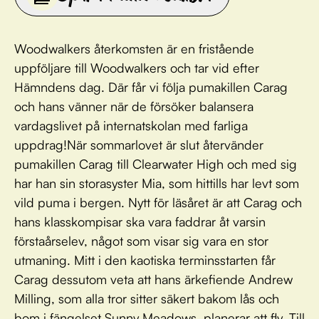
Woodwalkers återkomsten är en fristående
uppföljare till Woodwalkers och tar vid efter
Hämndens dag. Där får vi följa pumakillen Carag
och hans vänner när de försöker balansera
vardagslivet på internatskolan med farliga
uppdrag!När sommarlovet är slut återvänder
pumakillen Carag till Clearwater High och med sig
har han sin storasyster Mia, som hittills har levt som
vild puma i bergen. Nytt för läsåret är att Carag och
hans klasskompisar ska vara faddrar åt varsin
förstaårselev, något som visar sig vara en stor
utmaning. Mitt i den kaotiska terminsstarten får
Carag dessutom veta att hans ärkefiende Andrew
Milling, som alla tror sitter säkert bakom lås och
bom i fängelset Sunny Meadows, planerar att fly. Till