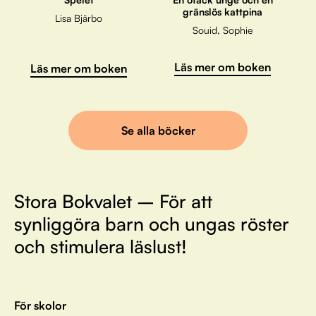
gränslös kattpina
Lisa Bjärbo
Souid, Sophie
Läs mer om boken
Läs mer om boken
Se alla böcker
Stora Bokvalet – För att
synliggöra barn och ungas röster
och stimulera läslust!
För skolor