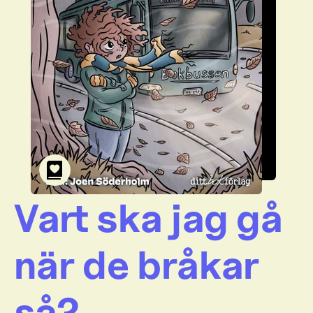
Vart ska jag gå
när de bråkar
så?