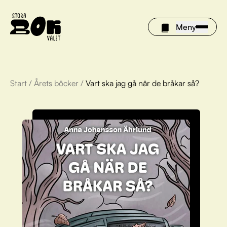
Meny
Start
/
Årets böcker
/
Vart ska jag gå när de bråkar så?
Årets böcker
Om Stora bokvalet
Olivia tipsar
Vinnare
FAQ
För bibliotek