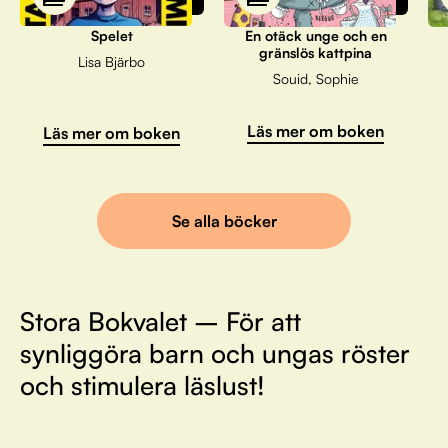
Spelet
En otäck unge och en
gränslös kattpina
Lisa Bjärbo
Souid, Sophie
Läs mer om boken
Läs mer om boken
Se alla böcker
Stora Bokvalet – För att
synliggöra barn och ungas röster
och stimulera läslust!