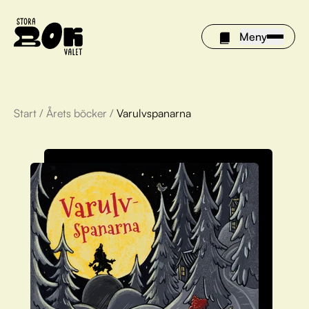
Meny
Start
/
Årets böcker
/
Varulvspanarna
Årets böcker
Om Stora bokvalet
Olivia tipsar
Vinnare
FAQ
För bibliotek