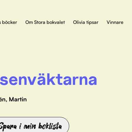
s böcker
Om Stora bokvalet
Olivia tipsar
Vinnare
senväktarna
én, Martin
Spara i min boklista