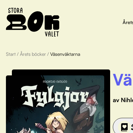
Året
Start
/
Årets böcker
/
Väsenväktarna
Vä
av Nihl