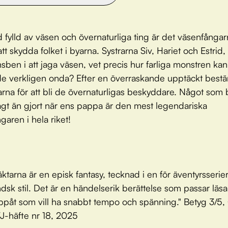
ld fylld av väsen och övernaturliga ting är det väsenfånga
tt skydda folket i byarna. Systrarna Siv, Hariet och Estrid
nsben i att jaga väsen, vet precis hur farliga monstren kan
e verkligen onda? Efter en överraskande upptäckt bes
rarna för att bli de övernaturligas beskyddare. Något som b
sagt än gjort när ens pappa är den mest legendariska
garen i hela riket!
ktarna är en episk fantasy, tecknad i en för äventyrsserier
ndsk stil. Det är en händelserik berättelse som passar läsa
ppåt som vill ha snabbt tempo och spänning." Betyg 3/5, 
TJ-häfte nr 18, 2025