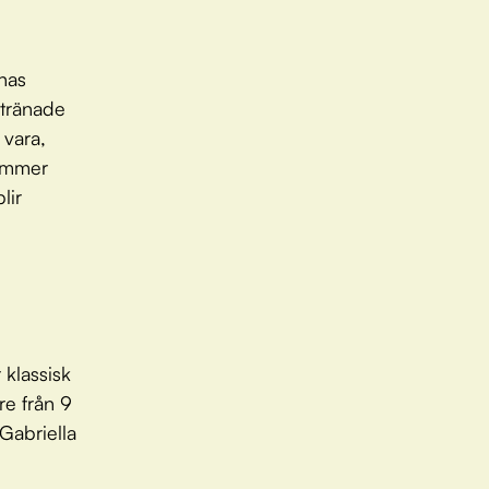
rnas
, tränade
 vara,
tämmer
lir
 klassisk
re från 9
Gabriella