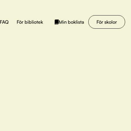
FAQ
För bibliotek
För skolor
Min boklista