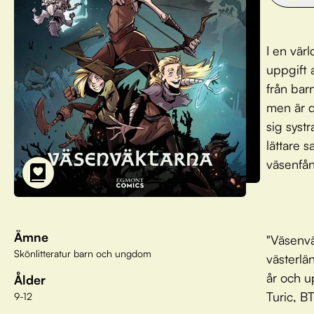
I en vär
uppgift a
från bar
men är d
sig syst
lättare 
väsenfån
Ämne
"Väsenvä
Skönlitteratur barn och ungdom
västerlä
år och u
Ålder
Turic, B
9-12