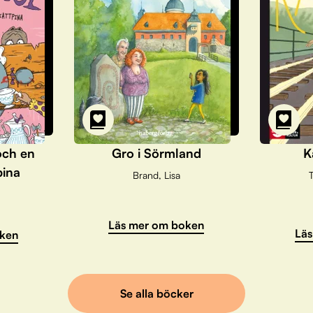
och en
Gro i Sörmland
K
pina
Brand, Lisa
T
Läs mer om boken
Läs
ken
Se alla böcker