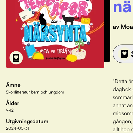
nä
av Moa
"Detta ä
Ämne
dagbok o
Skönlitteratur barn och ungdom
sommarlo
Ålder
annat än
9-12
midsomma
Utgivningsdatum
gången, 
2024-05-31
alltihop