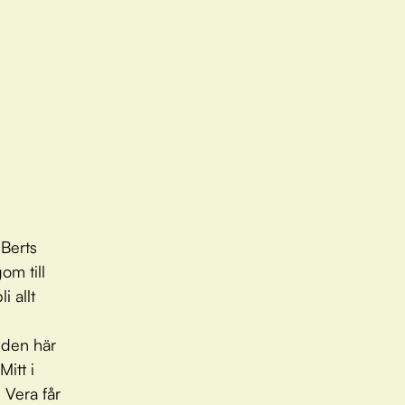
 Berts
om till
i allt
 den här
itt i
 Vera får