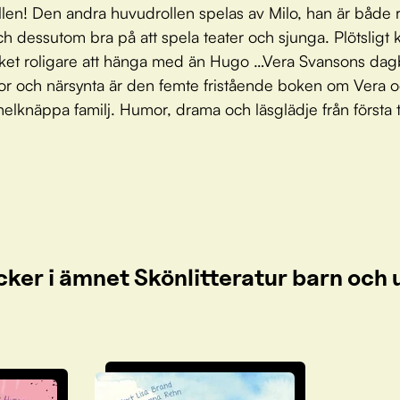
len! Den andra huvudrollen spelas av Milo, han är både r
h dessutom bra på att spela teater och sjunga. Plötsligt 
et roligare att hänga med än Hugo …Vera Svansons dag
or och närsynta är den femte fristående boken om Vera 
elknäppa familj. Humor, drama och läsglädje från första til
cker i ämnet Skönlitteratur barn oc