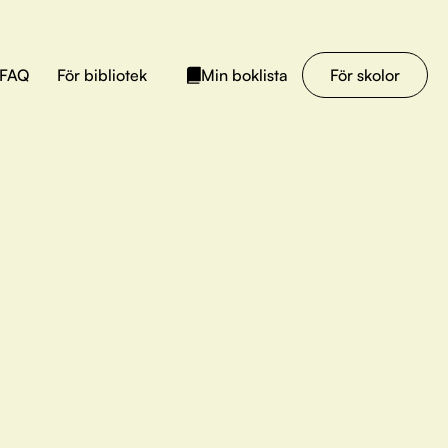
FAQ
För bibliotek
För skolor
Min boklista