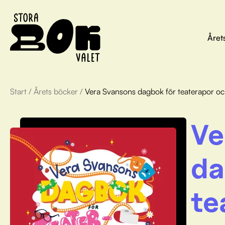
Året
Start
/
Årets böcker
/
Vera Svansons dagbok för teaterapor oc
Ve
da
te