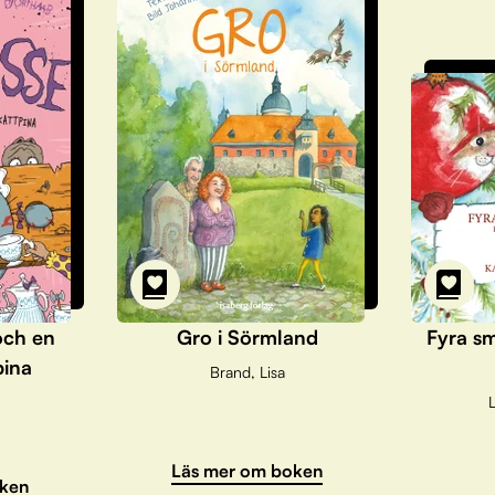
och en
Gro i Sörmland
Fyra sm
pina
Brand, Lisa
L
Läs mer om boken
ken