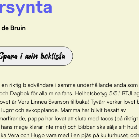
rsynta
 de Bruin
Spara i min boklista
r en riktig bladvändare i samma underhållande anda som
ch Dagbok för alla mina fans. Helhetsbetyg 5/5." BTJLag
vet är Vera Linnea Svanson tillbaka! Tyvärr verkar lovet bl
 lugnt och avkopplande. Mamma har blivit besatt av
rfirande, pappa har lovat att sluta med tacos (på riktigt
hans mage klarar inte mer) och Bibban ska sälja sitt hus! M
 ska Vera och Hugo vara med i en pjäs på kulturhuset, och