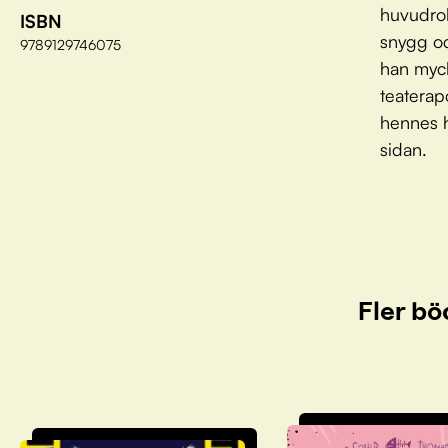
huvudrol
ISBN
snygg oc
9789129746075
han myck
teaterap
hennes h
sidan.
Fler bö