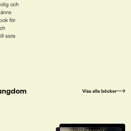
olig och
känns
bok för
och
l sista
h ungdom
Visa alla böcker