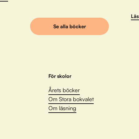
Läs
Se alla böcker
För skolor
Årets böcker
Om Stora bokvalet
Om läsning