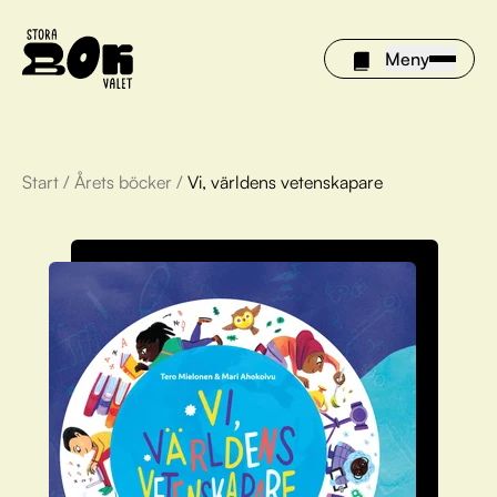
Meny
Start
/
Årets böcker
/
Vi, världens vetenskapare
Årets böcker
Om Stora bokvalet
Olivia tipsar
Vinnare
FAQ
För bibliotek