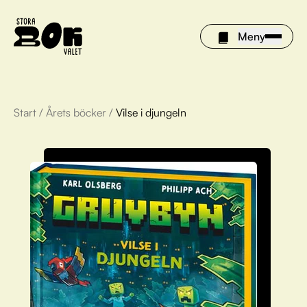
Meny
Start
/
Årets böcker
/
Vilse i djungeln
Årets böcker
Om Stora bokvalet
Olivia tipsar
Vinnare
FAQ
För bibliotek