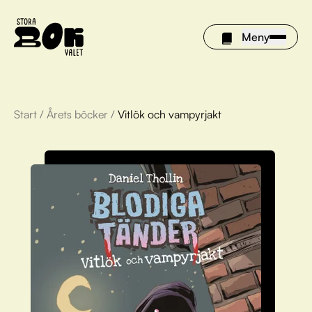
Meny
Start
/
Årets böcker
/
Vitlök och vampyrjakt
Årets böcker
Om Stora bokvalet
Olivia tipsar
Vinnare
FAQ
För bibliotek