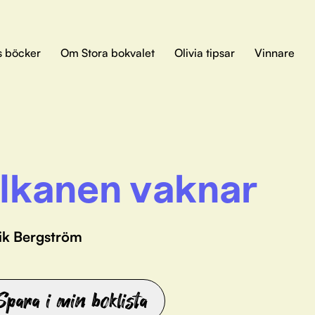
s böcker
Om Stora bokvalet
Olivia tipsar
Vinnare
lkanen vaknar
rik Bergström
Spara i min boklista