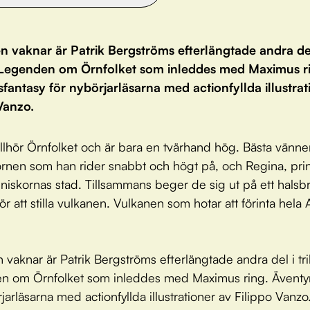
n vaknar är Patrik Bergströms efterlängtade andra del
n Legenden om Örnfolket som inleddes med Maximus r
fantasy för nybörjarläsarna med actionfyllda illustrat
Vanzo.
llhör Örnfolket och är bara en tvärhand hög. Bästa vänne
örnen som han rider snabbt och högt på, och Regina, pri
niskornas stad. Tillsammans beger de sig ut på ett halsb
ör att stilla vulkanen. Vulkanen som hotar att förinta hela
 vaknar är Patrik Bergströms efterlängtade andra del i tri
n om Örnfolket som inleddes med Maximus ring. Äventyr
jarläsarna med actionfyllda illustrationer av Filippo Vanzo