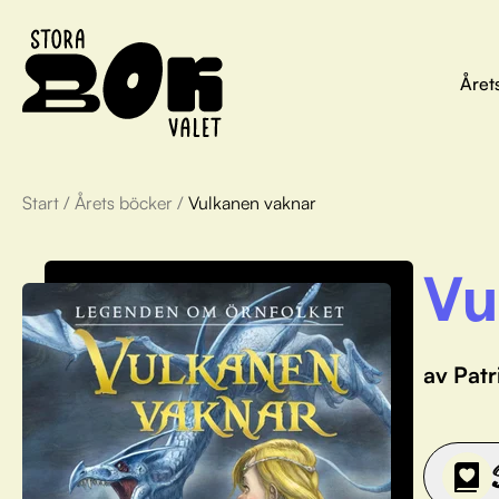
Året
Start
/
Årets böcker
/
Vulkanen vaknar
Vu
av Pat