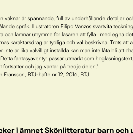
n vaknar är spännande, full av underhållande detaljer oc
lande språk. Illustratören Filipo Vanzos svartvita teckning
ra och lämnar utrymme för läsaren att fylla i med egna detal
nas karaktärsdrag är tydliga och väl beskrivna. Trots att a
r inte är lika välvilligt inställda kan man inte låta bli att c
Detta fantasyäventyr passar utmärkt som högläsningstext
 fortsätter och jag väntar på tredje delen."
n Fransson, BTJ-häfte nr 12, 2016, BTJ
cker i ämnet Skönlitteratur barn oc