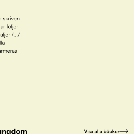
h skriven
ar följer
jer /.../
lla
harmeras
.
h ungdom
Visa alla böcker