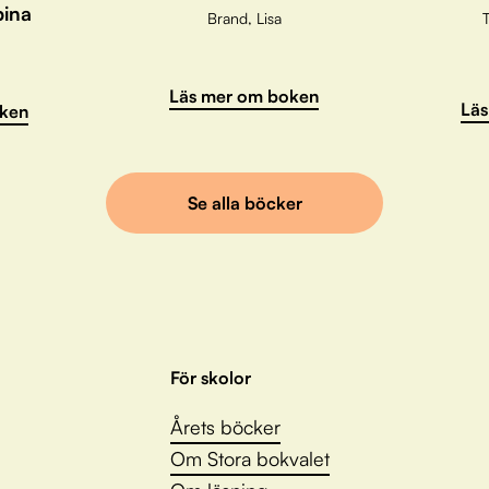
pina
Brand, Lisa
T
Läs mer om boken
Läs
ken
Se alla böcker
För skolor
Årets böcker
Om Stora bokvalet