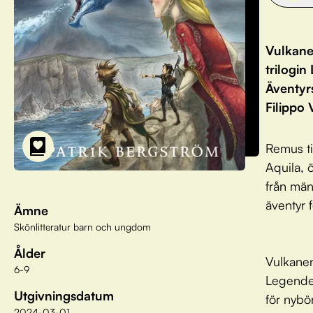
Vulkane
trilogi
Äventyrs
Filippo 
Remus ti
Aquila, 
från män
äventyr f
Ämne
Skönlitteratur barn och ungdom
Ålder
Vulkanen
6-9
Legende
Utgivningsdatum
för nybör
2024-03-01