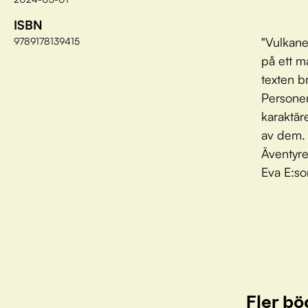
ISBN
"Vulkane
9789178139415
på ett må
texten b
Personer
karaktäre
av dem. 
Äventyret
Eva E:so
Fler bö