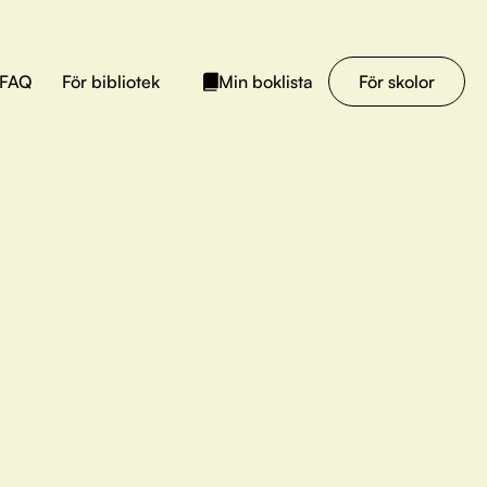
FAQ
För bibliotek
För skolor
Min boklista