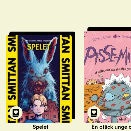
Spelet
En otäck unge 