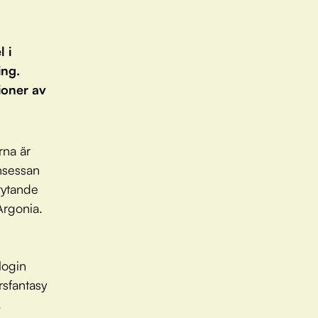
 i
ing.
ioner av
rna är
nsessan
rytande
 Argonia.
login
sfantasy
.