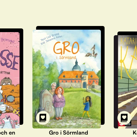
och en
Gro i Sörmland
K