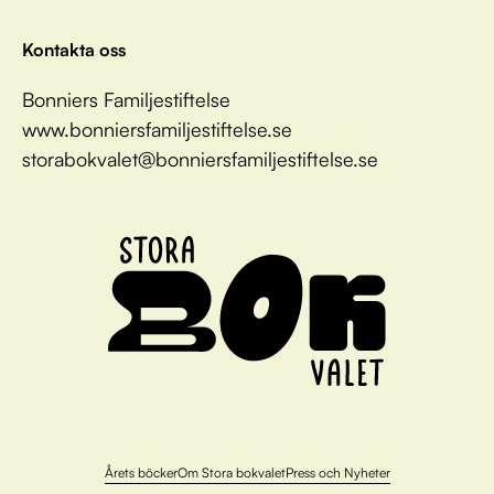
Kontakta oss
Bonniers Familjestiftelse
www.bonniersfamiljestiftelse.se
storabokvalet@bonniersfamiljestiftelse.se
Årets böcker
Om Stora bokvalet
Press och Nyheter