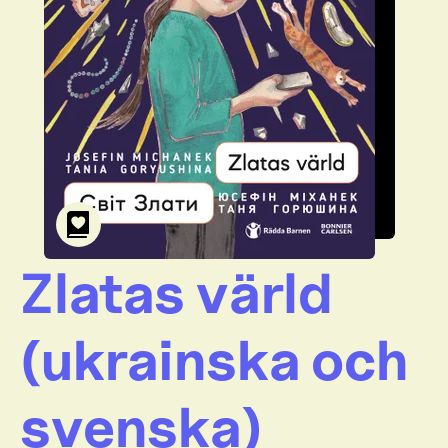
Zlatas värld
(ukrainska och
svenska)