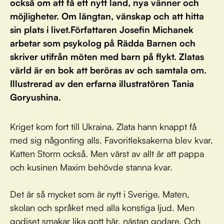
också om att få ett nytt land, nya vänner och
möjligheter. Om längtan, vänskap och att hitta
sin plats i livet.Författaren Josefin Michanek
arbetar som psykolog på Rädda Barnen och
skriver utifrån möten med barn på flykt. Zlatas
värld är en bok att beröras av och samtala om.
Illustrerad av den erfarna illustratören Tania
Goryushina.
Kriget kom fort till Ukraina. Zlata hann knappt få
med sig någonting alls. Favoritleksakerna blev kvar.
Katten Storm också. Men värst av allt är att pappa
och kusinen Maxim behövde stanna kvar.
Det är så mycket som är nytt i Sverige. Maten,
skolan och språket med alla konstiga ljud. Men
godiset smakar lika gott här, nästan godare. Och