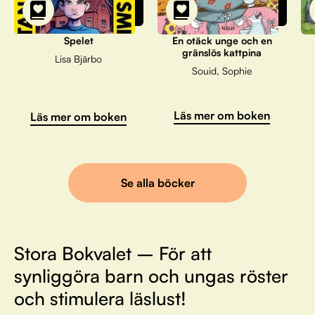
Spelet
En otäck unge och en
gränslös kattpina
Lisa Bjärbo
Souid, Sophie
Läs mer om boken
Läs mer om boken
Se alla böcker
Stora Bokvalet – För att
synliggöra barn och ungas röster
och stimulera läslust!