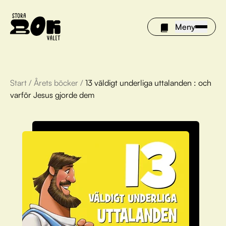
Meny
Start
/
Årets böcker
/
13 väldigt underliga uttalanden : och
Årets böcker
varför Jesus gjorde dem
Om Stora bokvalet
Olivia tipsar
Vinnare
FAQ
För bibliotek