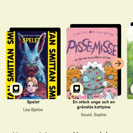
Spelet
En otäck unge och en
gränslös kattpina
Lisa Bjärbo
Souid, Sophie