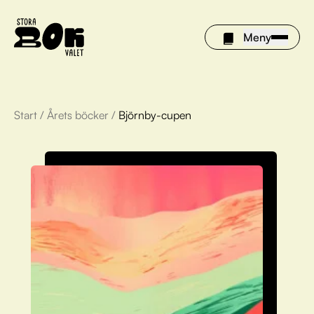
Meny
Start
/
Årets böcker
/
Björnby-cupen
Årets böcker
Om Stora bokvalet
Olivia tipsar
Vinnare
FAQ
För bibliotek