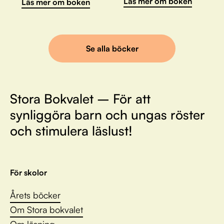
Läs mer om boken
Läs mer om boken
Se alla böcker
Stora Bokvalet – För att
synliggöra barn och ungas röster
och stimulera läslust!
För skolor
Årets böcker
Om Stora bokvalet